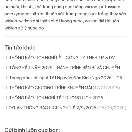
ao nuôi
,
khso5
,
khử trùng dụng cục bằng wirkon
,
potassium
peroxymonosulfate
,
thuốc sát trùng trong nuôi trồng thủy sản
,
wirkon
,
wirkon cải thiện chất lượng nước
,
wirkon diệt khuẩn
,
wirkon xử lý nước ao
Tin tức khác
THÔNG BÁO LỊCH NGHỈ LỄ – CÔNG TY TNHH TM & DV
DYLAN
(21/04/2026)
TỔNG KẾT NĂM 2025 – HÀNH TRÌNH BỀN BỈ VÀ CHUYỂN
MÌNH CÙNG DYLAN
(11/02/2026)
Thông báo lịch nghỉ Tết Nguyên Đán Bính Ngọ 2026 – Công
ty Dylan
(04/02/2026)
THÔNG BÁO CHƯƠNG TRÌNH KHUYẾN MÃI
(17/01/2026)
THÔNG BÁO LỊCH NGHỈ TẾT DƯƠNG LỊCH 2026
(29/12/2025)
DYLAN THÔNG BÁO LỊCH NGHỈ LỄ 2/9/2025
(25/08/2025)
Gửi bình luận của bạn: