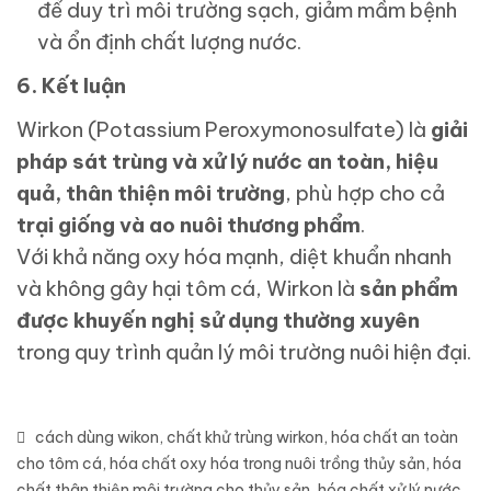
để duy trì môi trường sạch, giảm mầm bệnh
và ổn định chất lượng nước.
6. Kết luận
Wirkon (Potassium Peroxymonosulfate) là
giải
pháp sát trùng và xử lý nước an toàn, hiệu
quả, thân thiện môi trường
, phù hợp cho cả
trại giống và ao nuôi thương phẩm
.
Với khả năng oxy hóa mạnh, diệt khuẩn nhanh
và không gây hại tôm cá, Wirkon là
sản phẩm
được khuyến nghị sử dụng thường xuyên
trong quy trình quản lý môi trường nuôi hiện đại.
cách dùng wikon
,
chất khử trùng wirkon
,
hóa chất an toàn
cho tôm cá
,
hóa chất oxy hóa trong nuôi trồng thủy sản
,
hóa
chất thân thiện môi trường cho thủy sản
,
hóa chất xử lý nước