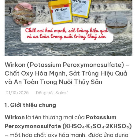
Wirkon (Potassium Peroxymonosulfate) –
Chất Oxy Hóa Mạnh, Sát Trùng Hiệu Quả
và An Toàn Trong Nuôi Thủy Sản
21/10/2025
Đăng bởi:
Sales 1
1. Giới thiệu chung
Wirkon
là tên thương mại của
Potassium
Peroxymonosulfate (KHSO₄·K₂SO₄·2KHSO₅)
– một hợp chất oxy hóa mạnh, được ứng dụng