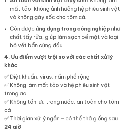
An toàn với sinh vật thủy sinh
: Không làm
mất tảo, không ảnh hưởng hệ phiêu sinh vật
và không gây sốc cho tôm cá.
Còn được
ứng dụng trong công nghiệp
như
chất tẩy rửa, giúp làm sạch bề mặt và loại
bỏ vết bẩn cứng đầu.
4. Ưu điểm vượt trội so với các chất xử lý
khác
✅
Diệt khuẩn, virus, nấm phổ rộng
✅
Không làm mất tảo và hệ phiêu sinh vật
trong ao
✅
Không tồn lưu trong nước, an toàn cho tôm
cá
✅
Thời gian xử lý ngắn – có thể thả giống sau
24 giờ