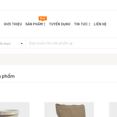
Hot
GIỚI THIỆU
SẢN PHẨM
TUYỂN DỤNG
TIN TỨC
LIÊN HỆ
nh mục
n phẩm