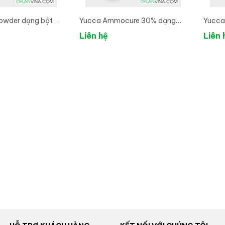
Liên hệ
owder dạng bột -
Yucca Ammocure 30% dạng
Yucca
o
bột- Yucca Mỹ - Hấp thụ khí
Bột M
Liên hệ
Liên 
độc