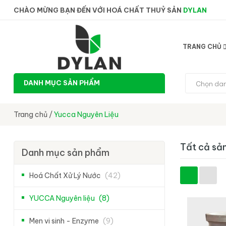
CHÀO MỪNG BẠN ĐẾN VỚI HOÁ CHẤT THUỶ SẢN
DYLAN
TRANG CHỦ
DANH MỤC SẢN PHẨM
Chọn da
Trang chủ
/
Yucca Nguyên Liệu
Tất cả sả
Danh mục sản phẩm
Hoá Chất Xử Lý Nước
(42)
YUCCA Nguyên liệu
(8)
Men vi sinh - Enzyme
(9)