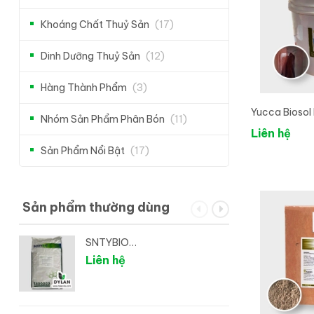
Khoáng Chất Thuỷ Sản
(17)
Dinh Dưỡng Thuỷ Sản
(12)
Hàng Thành Phẩm
(3)
Yucca Biosol
Nhóm Sản Phẩm Phân Bón
(11)
Khẩu Mỹ
Liên hệ
Sản Phẩm Nổi Bật
(17)
Sản phẩm thường dùng
SNTYBIO
Rhodopseudomonas palustris
Liên hệ
- Vi sinh xử lý đáy ao