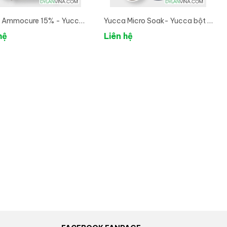
 Ammocure 15% - Yucca
Yucca Micro Soak- Yucca bột -
ỹ
Yucca nhập khẩu Mỹ
hệ
Liên hệ