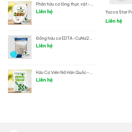
Phân hữu cơ lỏng thực vật-
Can hữu cơ 04
Liên hệ
Yucca Star P
Yucca Mexic
Liên hệ
Đồng hữu cơ EDTA-CuNa2
(Đồng Chelate)
Liên hệ
Hữu Cơ Viên Nở Hàn Quốc-
ORGANIC DL LEEK
Liên hệ