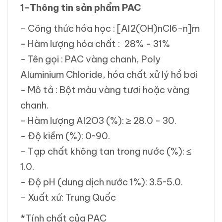
1-Thông tin sản phẩm PAC
- Công thức hóa học : [Al2(OH)nCl6-n]m
- Hàm lượng hóa chất : 28% - 31%
- Tên gọi : PAC vàng chanh, Poly
Aluminium Chloride, hóa chất xử lý hồ bơi
- Mô tả : Bột màu vàng tươi hoặc vàng
chanh.
- Hàm lượng Al2O3 (%): ≥ 28.0 - 30.
- Độ kiềm (%): 0~90.
- Tạp chất không tan trong nước (%): ≤
1.0.
- Độ pH (dung dịch nước 1%): 3.5~5.0.
- Xuất xứ: Trung Quốc
*Tính chất của PAC