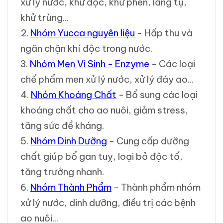
xử lý nước, khử độc, khử phèn, lắng tụ,
khử trùng...
2.
Nhóm Yucca nguyên liệu
- Hấp thu và
ngăn chặn khí độc trong nước.
3.
Nhóm Men Vi Sinh - Enzyme
- Các loại
chế phẩm men xử lý nước, xử lý đáy ao...
4.
Nhóm Khoáng Chất
- Bổ sung các loại
khoáng chất cho ao nuôi, giảm stress,
tăng sức đề kháng.
5.
Nhóm Dinh Dưỡng
- Cung cấp dưỡng
chất giúp bổ gan tuỵ, loại bỏ độc tố,
tăng trưởng nhanh.
6.
Nhóm Thành Phẩm
- Thành phẩm nhóm
xử lý nước, dinh dưỡng, điều trị các bệnh
ao nuôi...