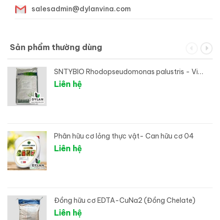
salesadmin@dylanvina.com
Sản phẩm thường dùng
SNTYBIO Rhodopseudomonas palustris - Vi
sinh xử lý đáy ao
Liên hệ
Phân hữu cơ lỏng thực vật- Can hữu cơ 04
Liên hệ
Đồng hữu cơ EDTA-CuNa2 (Đồng Chelate)
Liên hệ