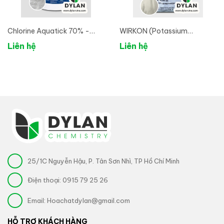
Chlorine Aquatick 70% -
WIRKON (Potassium
Chlorine Ấn Độ
Monopersulfate 80%)-
Liên hệ
Liên hệ
Nguyên liệu Diệt khuẩn phổ
rộng
25/1C Nguyễn Hậu, P. Tân Sơn Nhì, TP Hồ Chí Minh
Điện thoại:
0915 79 25 26
Email:
Hoachatdylan@gmail.com
HỖ TRỢ KHÁCH HÀNG