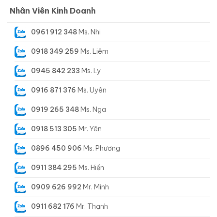
Nhân Viên Kinh Doanh
0961 912 348
Ms. Nhi
0918 349 259
Ms. Liêm
0945 842 233
Ms. Ly
0916 871 376
Ms. Uyên
0919 265 348
Ms. Nga
0918 513 305
Mr. Yên
0896 450 906
Ms. Phương
0911 384 295
Ms. Hiền
0909 626 992
Mr. Minh
0911 682 176
Mr. Thạnh