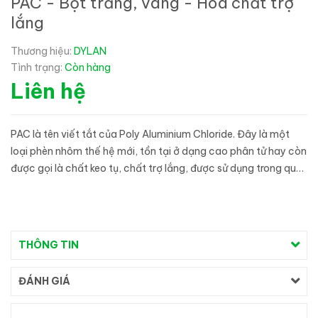
PAC - Bột trắng, vàng - Hóa chất trợ
lắng
Thương hiệu:
DYLAN
Tình trạng:
Còn hàng
Liên hệ
PAC là tên viết tắt của Poly Aluminium Chloride. Đây là một
loại phèn nhôm thế hệ mới, tồn tại ở dạng cao phân tử hay còn
được gọi là chất keo tụ, chất trợ lắng, được sử dụng trong quá
trình xử lý nước thải, nước cấp hoặc nước trong nuôi trồng
thủ...
THÔNG TIN
ĐÁNH GIÁ