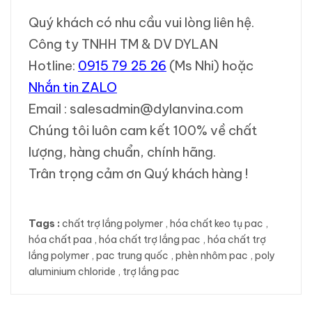
Quý khách có nhu cầu vui lòng liên hệ.
Công ty TNHH TM & DV DYLAN
Hotline:
0915 79 25 26
(Ms Nhi) hoặc
Nhắn tin ZALO
Email : salesadmin@dylanvina.com
Chúng tôi luôn cam kết 100% về chất
lượng, hàng chuẩn, chính hãng.
Trân trọng cảm ơn Quý khách hàng !
Tags :
chất trợ lắng polymer
,
hóa chất keo tụ pac
,
hóa chất paa
,
hóa chất trợ lắng pac
,
hóa chất trợ
lắng polymer
,
pac trung quốc
,
phèn nhôm pac
,
poly
aluminium chloride
,
trợ lắng pac