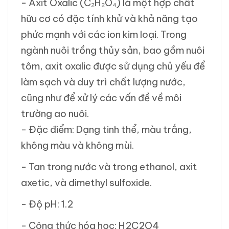
- Axit Oxalic (C₂H₂O₄) là một hợp chất
hữu cơ có đặc tính khử và khả năng tạo
phức mạnh với các ion kim loại. Trong
ngành nuôi trồng thủy sản, bao gồm nuôi
tôm, axit oxalic được sử dụng chủ yếu để
làm sạch và duy trì chất lượng nước,
cũng như để xử lý các vấn đề về môi
trường ao nuôi.
- Đặc điểm: Dạng tinh thể, màu trắng,
không màu và không mùi.
- Tan trong nước và trong ethanol, axit
axetic, và dimethyl sulfoxide.
- Độ pH: 1.2
- Công thức hóa học: H2C2O4