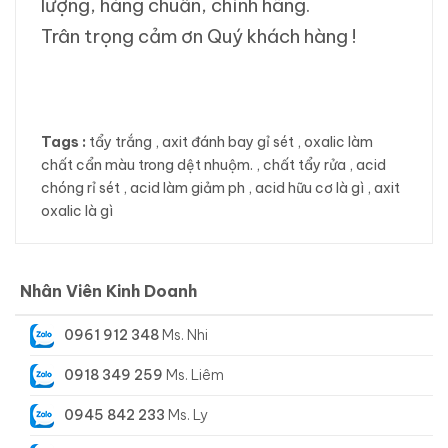
lượng, hàng chuẩn, chính hãng.
Trân trọng cảm ơn Quý khách hàng !
Tags :
tẩy trắng
,
axit đánh bay gỉ sét
,
oxalic làm
chất cẩn màu trong dệt nhuộm.
,
chất tẩy rửa
,
acid
chóng rỉ sét
,
acid làm giảm ph
,
acid hữu cơ là gì
,
axit
oxalic là gì
Nhân Viên Kinh Doanh
0961 912 348
Ms. Nhi
0918 349 259
Ms. Liêm
0945 842 233
Ms. Ly