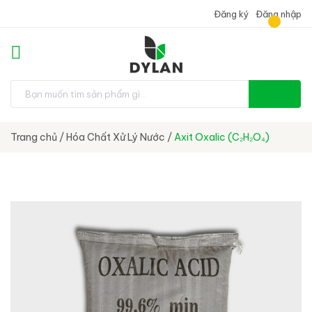
Đăng ký
Đăng nhập
Trang chủ
/
Hóa Chất Xử Lý Nước
/
Axit Oxalic (C₂H₂O₄)