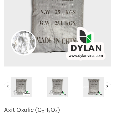
prev
Axit Oxalic (C₂H₂O₄)