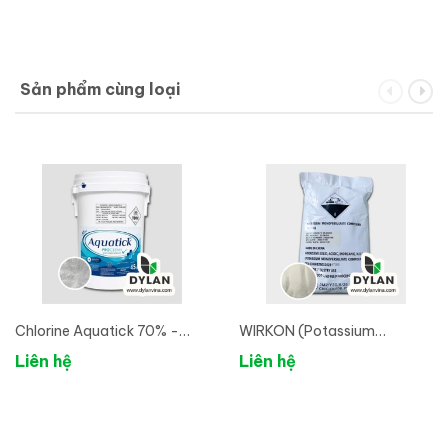
Sản phẩm cùng loại
Chlorine Aquatick 70% -
WIRKON (Potassium
Chlorine Ấn Độ
Monopersulfate 80%)-
Liên hệ
Liên hệ
Nguyên liệu Diệt khuẩn phổ
rộng