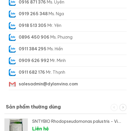
0916 871 376
Ms. Uyên
0919 265 348
Ms. Nga
0918 513 305
Mr. Yên
0896 450 906
Ms. Phương
0911 384 295
Ms. Hiền
0909 626 992
Mr. Minh
0911 682 176
Mr. Thạnh
salesadmin@dylanvina.com
Sản phẩm thường dùng
SNTYBIO Rhodopseudomonas palustris - Vi
sinh xử lý đáy ao
Liên hệ