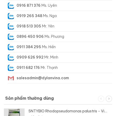
0916 871 376
Ms. Uyên
0919 265 348
Ms. Nga
0918 513 305
Mr. Yên
0896 450 906
Ms. Phương
0911 384 295
Ms. Hiền
0909 626 992
Mr. Minh
0911 682 176
Mr. Thạnh
salesadmin@dylanvina.com
Sản phẩm thường dùng
SNTYBIO Rhodopseudomonas palustris - Vi