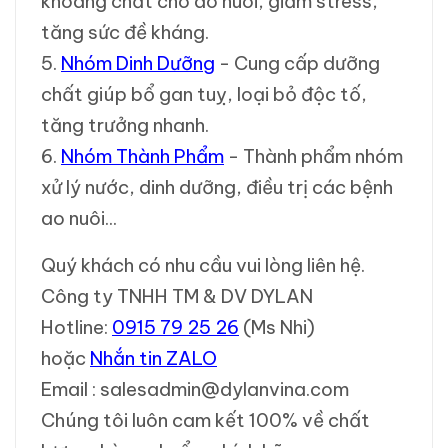
khoáng chất cho ao nuôi, giảm stress,
tăng sức đề kháng.
5.
Nhóm Dinh Dưỡng
- Cung cấp dưỡng
chất giúp bổ gan tuỵ, loại bỏ độc tố,
tăng trưởng nhanh.
6.
Nhóm Thành Phẩm
- Thành phẩm nhóm
xử lý nước, dinh dưỡng, điều trị các bệnh
ao nuôi...
Quý khách có nhu cầu vui lòng liên hệ.
Công ty TNHH TM & DV DYLAN
Hotline:
0915 79 25 26
(Ms Nhi)
hoặc
Nhắn tin ZALO
Email : salesadmin@dylanvina.com
Chúng tôi luôn cam kết 100% về chất