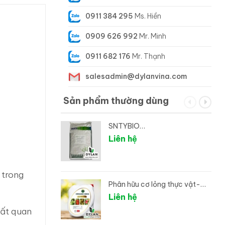
0911 384 295
Ms. Hiền
0909 626 992
Mr. Minh
0911 682 176
Mr. Thạnh
salesadmin@dylanvina.com
Sản phẩm thường dùng
SNTYBIO
Rhodopseudomonas palustris
Liên hệ
- Vi sinh xử lý đáy ao
 trong
Phân hữu cơ lỏng thực vật-
Can hữu cơ 04
Liên hệ
rất quan