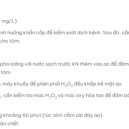
 mg/L).
tình huống khẩn cấp để kiểm soát dịch bệnh. Sau đó, cầ
cho tôm.
pha loãng với nước sạch trước khi thêm vào ao để đả
 tôm.
c máy khuấy để phân phối H
O
đều khắp bề mặt ao.
2
2
, cần kiểm tra mức H
O
và mức oxy hòa tan để đảm b
2
2
2
ng khoảng 60 phút (lúc tôm nằm sát đáy ao).
tảo chết.