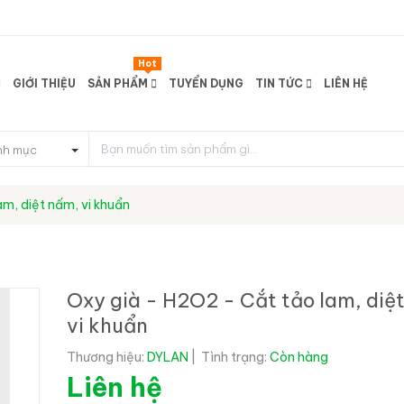
Hot
GIỚI THIỆU
SẢN PHẨM
TUYỂN DỤNG
TIN TỨC
LIÊN HỆ
nh mục
m, diệt nấm, vi khuẩn
Oxy già - H2O2 - Cắt tảo lam, diệ
vi khuẩn
Thương hiệu:
DYLAN
|
Tình trạng:
Còn hàng
Liên hệ