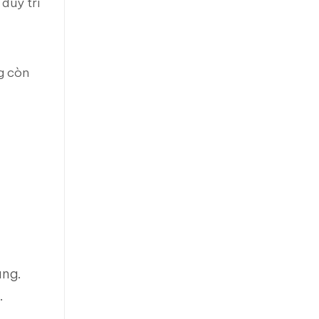
duy trì
ng còn
áng.
.