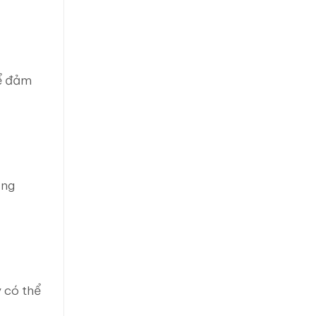
để đảm
ăng
y có thể