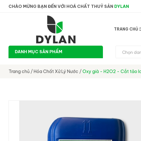
CHÀO MỪNG BẠN ĐẾN VỚI HOÁ CHẤT THUỶ SẢN
DYLAN
TRANG CHỦ
DANH MỤC SẢN PHẨM
Chọn da
Trang chủ
/
Hóa Chất Xử Lý Nước
/
Oxy già - H2O2 - Cắt tảo la