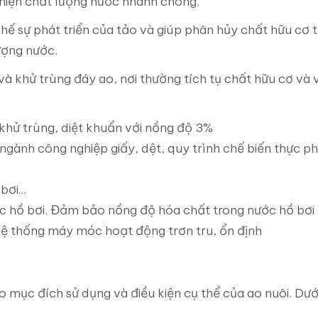
 thiện chất lượng nước nhanh chóng.
hế sự phát triển của tảo và giúp phân hủy chất hữu cơ 
ượng nước.
à khử trùng đáy ao, nơi thường tích tụ chất hữu cơ và 
 khử trùng, diệt khuẩn với nồng độ 3%
 ngành công nghiệp giấy, dệt, quy trình chế biến thực p
 bơi…
c hồ bơi. Đảm bảo nồng độ hóa chất trong nước hồ bơi
ệ thống máy móc hoạt động trơn tru, ổn định
o mục đích sử dụng và điều kiện cụ thể của ao nuôi. Dướ