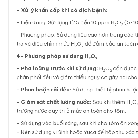
- Xử lý khẩn cấp khi có dịch bệnh:
+ Liều dùng: Sử dụng từ 5 đến 10 ppm H
O
(5-10
2
2
+ Phương pháp: Sử dụng liều cao hơn trong các 
tra và điều chỉnh mức H
O
để đảm bảo an toàn 
2
2
4- Phương pháp sử dụng H
O
2
2
- Pha loãng trước khi sử dụng:
H
O
cần được 
2
2
phân phối đều và giảm thiểu nguy cơ gây hại cho
- Phun hoặc rải đều:
Sử dụng thiết bị phun hoặ
- Giám sát chất lượng nước:
Sau khi thêm H
O
2
trường nước duy trì ở mức an toàn cho tôm.
- Sử dụng vào buổi sáng, sau khi cho tôm ăn xo
- Nên sử dụng vi Sinh hoặc Yuca để hấp thu xác 