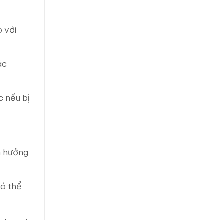
p với
ác
c nếu bị
h hưởng
có thể