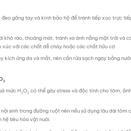
n đeo găng tay và kính bảo hộ để tránh tiếp xúc trực tiế
ơi khô ráo, thoáng mát, tránh xa ánh nắng mặt trời và c
ếp xúc với các chất dễ cháy hoặc các chất hữu cơ.
y kích ứng da và mắt, nên cần rửa sạch ngay bằng nướ
O
2
uá mức H
O
có thể gây stress và độc tính cho tôm, ản
2
2
ội sinh trong đường ruột nên nếu sử dụng lâu dài tôm 
hệ tiêu hóa vật nuôi.