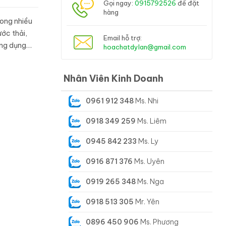
Gọi ngay:
0915792526
để đặt
hàng
rong nhiều
ước thải,
Email hỗ trợ:
ứng dụng
hoachatdylan@gmail.com
Nhân Viên Kinh Doanh
0961 912 348
Ms. Nhi
0918 349 259
Ms. Liêm
0945 842 233
Ms. Ly
0916 871 376
Ms. Uyên
0919 265 348
Ms. Nga
0918 513 305
Mr. Yên
0896 450 906
Ms. Phương