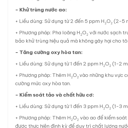
- Khử trùng nước ao:
+ Liều dùng: Sử dụng từ 2 đến 5 ppm H
O
(2-5 
2
2
+ Phương pháp: Pha loãng H
O
với nước sạch tr
2
2
bảo khử trùng hiệu quả mà không gây hại cho t
- Tăng cường oxy hòa tan:
+ Liều dùng: Sử dụng từ 1 đến 2 ppm H
O
(1-2 m
2
2
+ Phương pháp: Thêm H
O
vào những khu vực c
2
2
cường mức oxy hòa tan.
- Kiểm soát tảo và chất hữu cơ:
+ Liều dùng: Sử dụng từ 1 đến 3 ppm H
O
(1-3 m
2
2
+ Phương pháp: Thêm H
O
vào ao để kiểm soát 
2
2
được thực hiện định kỳ để duy trì chất lượng nướ