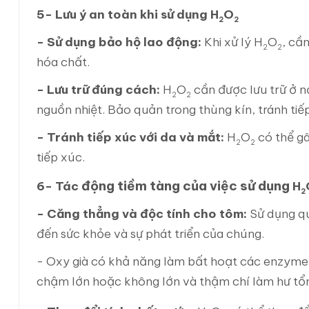
5- Lưu ý an toàn khi sử dụng H
O
2
2
- Sử dụng bảo hộ lao động:
Khi xử lý H
O
, cầ
2
2
hóa chất.
- Lưu trữ đúng cách:
H
O
cần được lưu trữ ở n
2
2
nguồn nhiệt. Bảo quản trong thùng kín, tránh ti
- Tránh tiếp xúc với da và mắt:
H
O
có thể gâ
2
2
tiếp xúc.
động tiềm tàng của việc sử dụng
6- Tác
H
2
- Căng thẳng và độc tính cho tôm:
Sử dụng q
đến sức khỏe và sự phát triển của chúng.
- Oxy già có khả năng làm bất hoạt các enzyme n
chậm lớn hoặc không lớn và thậm chí làm hư tổn 