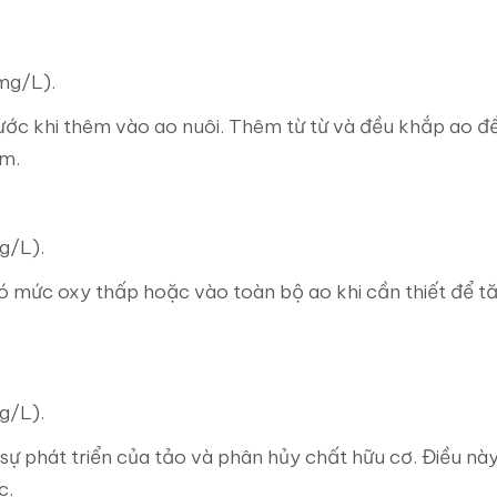
mg/L).
ước khi thêm vào ao nuôi. Thêm từ từ và đều khắp ao 
ôm.
g/L).
ó mức oxy thấp hoặc vào toàn bộ ao khi cần thiết để t
g/L).
sự phát triển của tảo và phân hủy chất hữu cơ. Điều nà
c.