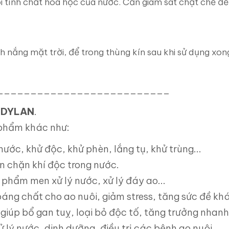
i tính chất hóa học của nước. Cần giám sát chặt chẽ để 
h nắng mặt trời, để trong thùng kín sau khi sử dụng xo
__________________________
DYLAN
.
phẩm khác như:
nước, khử độc, khử phèn, lắng tụ, khử trùng...
n chặn khí độc trong nước.
 phẩm men xử lý nước, xử lý đáy ao...
oáng chất cho ao nuôi, giảm stress, tăng sức đề kh
iúp bổ gan tuỵ, loại bỏ độc tố, tăng trưởng nhanh
ý nước, dinh dưỡng, điều trị các bệnh ao nuôi...