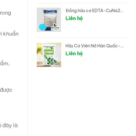
Đồng hữu cơ EDTA-CuNa2
trong
(Đồng Chelate)
Liên hệ
vi khuẩn
Hữu Cơ Viên Nở Hàn Quốc-
ORGANIC DL LEEK
Liên hệ
hẩm,
 được
i đây là