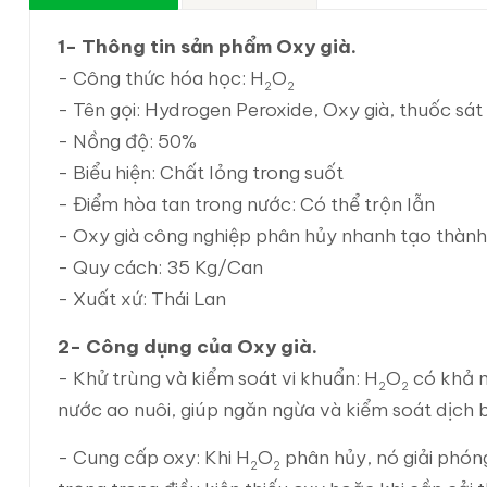
1- Thông tin sản phẩm Oxy già.
- Công thức hóa học: H
O
2
2
- Tên gọi: Hydrogen Peroxide, Oxy già, thuốc sát
- Nồng độ: 50%
- Biểu hiện: Chất lỏng trong suốt
- Điểm hòa tan trong nước: Có thể trộn lẫn
- Oxy già công nghiệp phân hủy nhanh tạo thành
- Quy cách: 35 Kg/Can
- Xuất xứ: Thái Lan
2- Công dụng của Oxy già.
- Khử trùng và kiểm soát vi khuẩn: H
O
có khả nă
2
2
nước ao nuôi, giúp ngăn ngừa và kiểm soát dịch 
- Cung cấp oxy: Khi H
O
phân hủy, nó giải phón
2
2