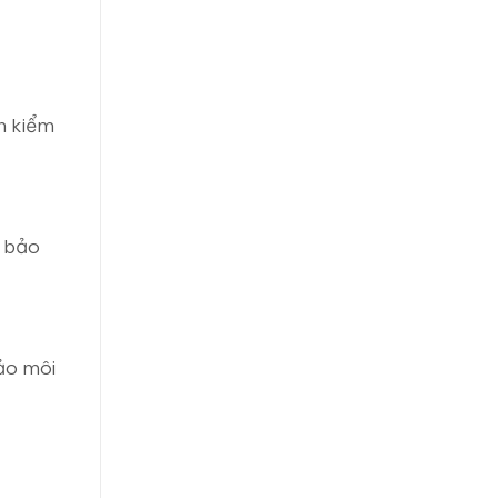
n kiểm
m bảo
ảo môi