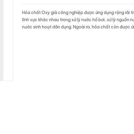
Hóa chất Oxy già công nghiệp được ứng dụng rộng rãi t
lĩnh vực khác nhau trong xử lý nước hồ bơi, xử lý nguồn n
nước sinh hoạt dân dụng. Ngoài ra, hóa chất còn được 
trong lĩnh vực y tế, tẩy trắng bột giấy, sản xuất...
next