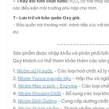
- Thay đổi tính chất nước:
H
O
có thể thay đổ
2
2
các điều kiện môi trường phù hợp cho tôm.
7- Lưu trữ và bảo quản Oxy già.
- Bảo quản nơi thoáng mát, tránh tiếp xúc với án
dư.
________________
Sản phẩm được nhập khẩu và phân phối bởi
Quý khách có thể tham khảo thêm các sản 
1.
Nhóm xử lý nước
- Các loại hoá chất xử lý 
2.
Nhóm Yucca nguyên liệu
- Hấp thu và ngă
3.
Nhóm Men vi sinh - Enzyme
- Các loại chế
4.
Nhóm Khoáng Chất
- Bổ sung các loại kh
5.
Nhóm Dinh Dưỡng
- Cung cấp dưỡng chất g
6.
Nhóm thành phẩm
- Thành phẩm nhóm xử l