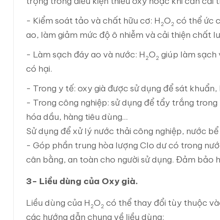
trọng trong điều kiện thiếu oxy hoặc khi cần cải
- Kiểm soát tảo và chất hữu cơ: H
O
có thể ức c
2
2
ao, làm giảm mức độ ô nhiễm và cải thiện chất l
- Làm sạch đáy ao và nước: H
O
giúp làm sạch v
2
2
có hại.
- Trong y tế: oxy già được sử dụng để sát khuẩn,
- Trong công nghiệp: sử dụng để tẩy trắng trong
hóa dầu, hàng tiêu dùng…
Sử dụng để xử lý nước thải công nghiệp, nước bể
- Góp phần trung hòa lượng Clo dư có trong nướ
cân bằng, an toàn cho người sử dụng. Đảm bảo h
3- Liều dùng của Oxy già.
Liều dùng của H
O
có thể thay đổi tùy thuộc và
2
2
các hướng dẫn chung về liều dùng: