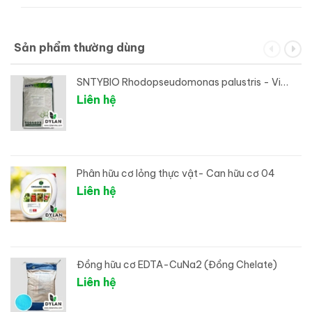
Sản phẩm thường dùng
SNTYBIO Rhodopseudomonas palustris - Vi
sinh xử lý đáy ao
Liên hệ
Phân hữu cơ lỏng thực vật- Can hữu cơ 04
Liên hệ
Đồng hữu cơ EDTA-CuNa2 (Đồng Chelate)
Liên hệ