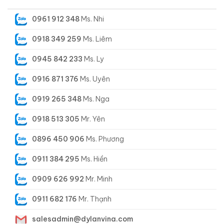
0961 912 348
Ms. Nhi
0918 349 259
Ms. Liêm
0945 842 233
Ms. Ly
0916 871 376
Ms. Uyên
0919 265 348
Ms. Nga
0918 513 305
Mr. Yên
0896 450 906
Ms. Phương
0911 384 295
Ms. Hiền
0909 626 992
Mr. Minh
0911 682 176
Mr. Thạnh
salesadmin@dylanvina.com