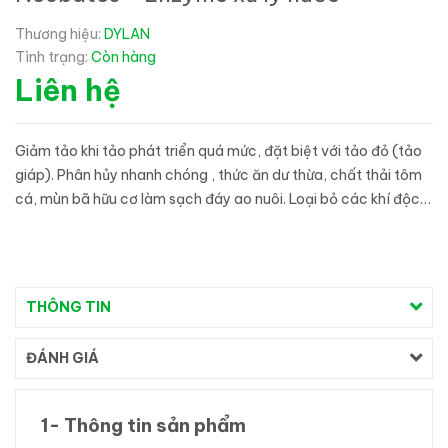
Thương hiệu:
DYLAN
Tình trạng:
Còn hàng
Liên hệ
Giảm tảo khi tảo phát triển quá mức, đặt biệt với tảo đỏ (tảo
giáp). Phân hủy nhanh chóng , thức ăn dư thừa, chất thải tôm
cá, mùn bã hữu cơ làm sạch đáy ao nuôi. Loại bỏ các khí độc,
khử mùi hôi đáy ao do chất béo thức ăn phân hủy. Tăng...
THÔNG TIN
ĐÁNH GIÁ
1- Thông tin sản phẩm