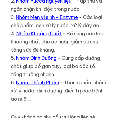
2.
Nhóm Yucca nguyên liệu
- Hấp thu và
ngăn chặn khí độc trong nước.
3.
Nhóm Men vi sinh - Enzyme
- Các loại
chế phẩm men xử lý nước, xử lý đáy ao...
4.
Nhóm Khoáng Chất
- Bổ sung các loại
khoáng chất cho ao nuôi, giảm stress,
tăng sức đề kháng.
5.
Nhóm Dinh Dưỡng
- Cung cấp dưỡng
chất giúp bổ gan tuỵ, loại bỏ độc tố,
tăng trưởng nhanh.
6.
Nhóm Thành Phẩm
- Thành phẩm nhóm
xử lý nước, dinh dưỡng, điều trị các bệnh
ao nuôi...
Quý khách có nhu cầu vui lòng liên hệ.