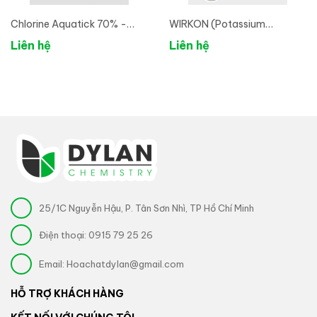
Chlorine Aquatick 70% -
WIRKON (Potassium
Chlorine Ấn Độ
Monopersulfate 80%)-
Liên hệ
Liên hệ
Nguyên liệu Diệt khuẩn phổ
rộng
25/1C Nguyễn Hậu, P. Tân Sơn Nhì, TP Hồ Chí Minh
Điện thoại:
0915 79 25 26
Email:
Hoachatdylan@gmail.com
HỖ TRỢ KHÁCH HÀNG