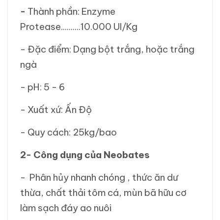
-
Thành phần: Enzyme
Protease..........10.000 UI/Kg
- Đặc điểm: Dạng bột trắng, hoặc trắng
ngà
- pH: 5 - 6
- Xuất xứ: Ấn Độ
- Quy cách: 25kg/bao
2- Công dụng của Neobates
- Phân hủy nhanh chóng , thức ăn dư
thừa, chất thải tôm cá, mùn bã hữu cơ
làm sạch đáy ao nuôi