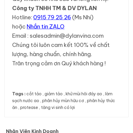
Công ty TNHH TM & DV DYLAN
Hotline:
0915 79 25 26
(Ms Nhi)
hoặc
Nhắn tin ZALO
Email : salesadmin@dylanvina.com
Chúng tôi luôn cam kết 100% về chất
lượng, hàng chuẩn, chính hãng.
Trân trọng cảm ơn Quý khách hàng !
Tags :
cắt tảo
,
giảm tảo
,
khử mùi hôi đáy ao
,
làm
sạch nước ao
,
phân hủy mùn hữu cơ
,
phân hủy thức
ăn
,
protease
,
tăng vi sinh có lợi
Nhân Viên Kinh Doanh