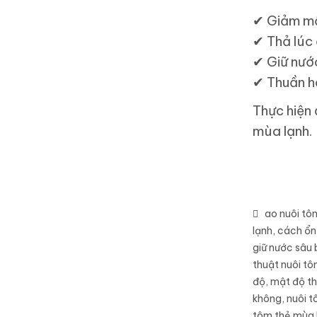
✔
Giảm m
✔
Thả lúc
✔
Giữ nước
✔
Thuần h
Thực hiện 
mùa lạnh.
ao nuôi tô
lạnh
,
cách ổn
giữ nước sâu 
thuật nuôi t
độ
,
mật độ th
không
,
nuôi t
tôm thẻ mùa 