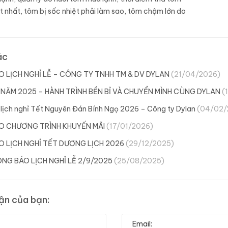
t nhất
,
tôm bị sốc nhiệt phải làm sao
,
tôm chậm lớn do
ác
 LỊCH NGHỈ LỄ – CÔNG TY TNHH TM & DV DYLAN
(21/04/2026)
NĂM 2025 – HÀNH TRÌNH BỀN BỈ VÀ CHUYỂN MÌNH CÙNG DYLAN
(
lịch nghỉ Tết Nguyên Đán Bính Ngọ 2026 – Công ty Dylan
(04/02/
O CHƯƠNG TRÌNH KHUYẾN MÃI
(17/01/2026)
 LỊCH NGHỈ TẾT DƯƠNG LỊCH 2026
(29/12/2025)
NG BÁO LỊCH NGHỈ LỄ 2/9/2025
(25/08/2025)
uận của bạn: