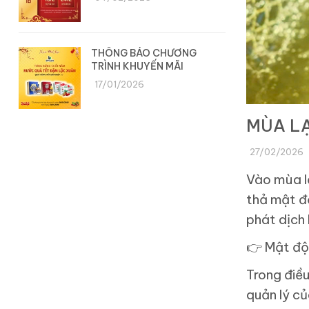
THÔNG BÁO CHƯƠNG
TRÌNH KHUYẾN MÃI
17/01/2026
MÙA LẠ
27/02/2026
Vào mùa lạ
thả mật đ
phát dịch
👉
Mật độ
Trong điều
quản lý củ