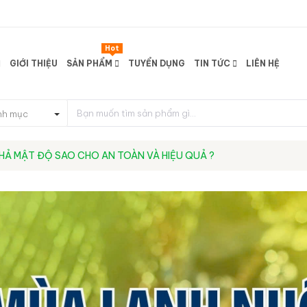
Hot
GIỚI THIỆU
SẢN PHẨM
TUYỂN DỤNG
TIN TỨC
LIÊN HỆ
nh mục
HẢ MẬT ĐỘ SAO CHO AN TOÀN VÀ HIỆU QUẢ ?