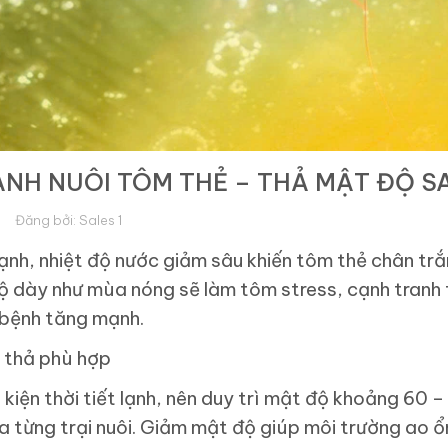
NH NUÔI TÔM THẺ – THẢ MẬT ĐỘ SA
Đăng bởi:
Sales 1
nh, nhiệt độ nước giảm sâu khiến tôm thẻ chân trắ
ộ dày như mùa nóng sẽ làm tôm stress, cạnh tranh
 bệnh tăng mạnh.
 thả phù hợp
 kiện thời tiết lạnh, nên duy trì mật độ khoảng 60
a từng trại nuôi. Giảm mật độ giúp môi trường ao ổ