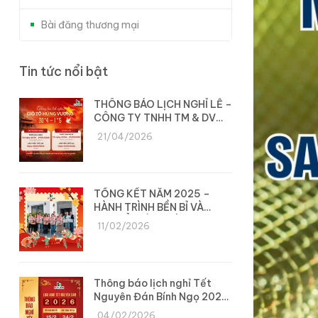
Bài đăng thương mại
Tin tức nổi bật
THÔNG BÁO LỊCH NGHỈ LỄ –
CÔNG TY TNHH TM & DV
DYLAN
21/04/2026
TỔNG KẾT NĂM 2025 –
HÀNH TRÌNH BỀN BỈ VÀ
CHUYỂN MÌNH CÙNG DYLAN
11/02/2026
Thông báo lịch nghỉ Tết
Nguyên Đán Bính Ngọ 2026
– Công ty Dylan
04/02/2026