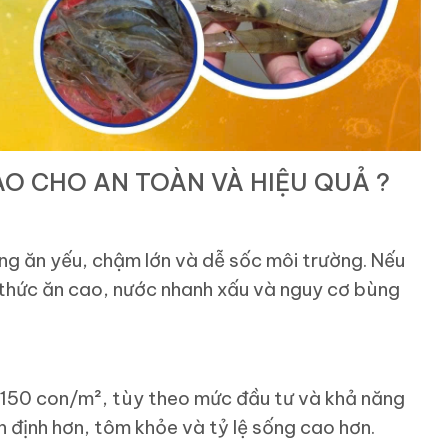
O CHO AN TOÀN VÀ HIỆU QUẢ ?
ng ăn yếu, chậm lớn và dễ sốc môi trường. Nếu
 thức ăn cao, nước nhanh xấu và nguy cơ bùng
 – 150 con/m², tùy theo mức đầu tư và khả năng
n định hơn, tôm khỏe và tỷ lệ sống cao hơn.