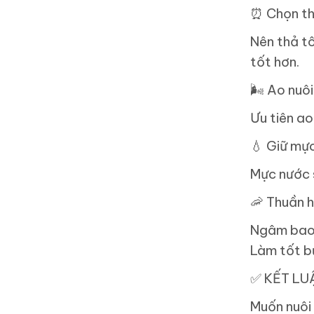
⏰
Chọn th
Nên thả tô
tốt hơn.
🌬
️ Ao nuô
Ưu tiên ao
💧
Giữ mực
Mực nước s
🦐
Thuần h
Ngâm bao 
Làm tốt b
✅
KẾT LU
Muốn nuôi 