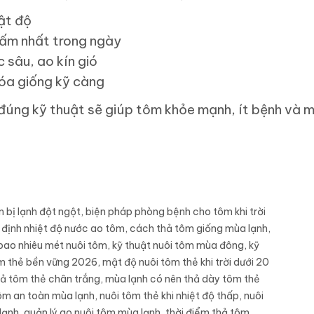
ật độ
 ấm nhất trong ngày
 sâu, ao kín gió
óa giống kỹ càng
đúng kỹ thuật sẽ giúp tôm khỏe mạnh, ít bệnh và ma
m bị lạnh đột ngột
,
biện pháp phòng bệnh cho tôm khi trời
 định nhiệt độ nước ao tôm
,
cách thả tôm giống mùa lạnh
,
bao nhiêu mét nuôi tôm
,
kỹ thuật nuôi tôm mùa đông
,
kỹ
ôm thẻ bền vững 2026
,
mật độ nuôi tôm thẻ khi trời dưới 20
ả tôm thẻ chân trắng
,
mùa lạnh có nên thả dày tôm thẻ
ôm an toàn mùa lạnh
,
nuôi tôm thẻ khi nhiệt độ thấp
,
nuôi
lạnh
,
quản lý ao nuôi tôm mùa lạnh
,
thời điểm thả tôm