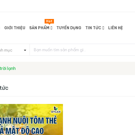
Hot
GIỚI THIỆU
SẢN PHẨM
TUYỂN DỤNG
TIN TỨC
LIÊN HỆ
nh mục
rời lạnh
 tức