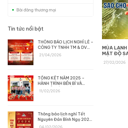
Bài đăng thương mại
Tin tức nổi bật
THÔNG BÁO LỊCH NGHỈ LỄ –
CÔNG TY TNHH TM & DV
MÙA LẠNH 
DYLAN
MẬT ĐỘ S
21/04/2026
HIỆU QUẢ 
27/02/2026
TỔNG KẾT NĂM 2025 –
HÀNH TRÌNH BỀN BỈ VÀ
CHUYỂN MÌNH CÙNG DYLAN
11/02/2026
Thông báo lịch nghỉ Tết
Nguyên Đán Bính Ngọ 2026
– Công ty Dylan
04/02/2026