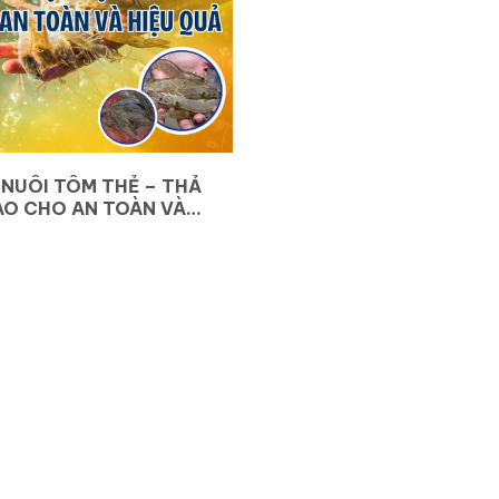
NUÔI TÔM THẺ – THẢ
AO CHO AN TOÀN VÀ
?