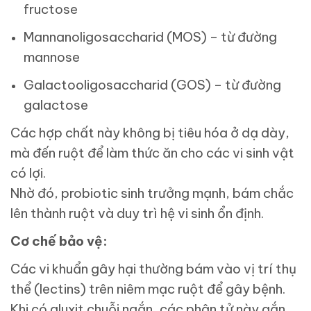
fructose
Mannanoligosaccharid (MOS) – từ đường
mannose
Galactooligosaccharid (GOS) – từ đường
galactose
Các hợp chất này không bị tiêu hóa ở dạ dày,
mà đến ruột để làm thức ăn cho các vi sinh vật
có lợi.
Nhờ đó, probiotic sinh trưởng mạnh, bám chắc
lên thành ruột và duy trì hệ vi sinh ổn định.
Cơ chế bảo vệ:
Các vi khuẩn gây hại thường bám vào vị trí thụ
thể (lectins) trên niêm mạc ruột để gây bệnh.
Khi có gluxit chuỗi ngắn, các phân tử này gắn