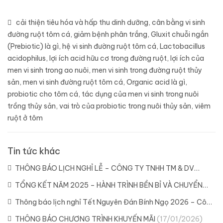
cải thiện tiêu hóa và hấp thu dinh dưỡng
,
cân bằng vi sinh
đường ruột tôm cá
,
giảm bệnh phân trắng
,
Gluxit chuỗi ngắn
(Prebiotic) là gì
,
hệ vi sinh đường ruột tôm cá
,
Lactobacillus
acidophilus
,
lợi ích acid hữu cơ trong đường ruột
,
lợi ích của
men vi sinh trong ao nuôi
,
men vi sinh trong đường ruột thủy
sản
,
men vi sinh đường ruột tôm cá
,
Organic acid là gì
,
probiotic cho tôm cá
,
tác dụng của men vi sinh trong nuôi
trồng thủy sản
,
vai trò của probiotic trong nuôi thủy sản
,
viêm
ruột ở tôm
Tin tức khác
THÔNG BÁO LỊCH NGHỈ LỄ – CÔNG TY TNHH TM & DV
DYLAN
(21/04/2026)
TỔNG KẾT NĂM 2025 – HÀNH TRÌNH BỀN BỈ VÀ CHUYỂN
MÌNH CÙNG DYLAN
(11/02/2026)
Thông báo lịch nghỉ Tết Nguyên Đán Bính Ngọ 2026 – Công
ty Dylan
(04/02/2026)
THÔNG BÁO CHƯƠNG TRÌNH KHUYẾN MÃI
(17/01/2026)