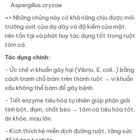
Aspergillus oryzae
=> Những chủng này có khả năng chịu được môi
trường axit của dạ dày và độ kiềm của mật,
nên tồn tại và phát huy tác dụng tốt trong ruột
tôm cá.
Tác dụng chính:
- Ức chế vi khuẩn gây hại (Vibrio, E. coli...) bằng
cách tranh chỗ bám trên thành ruột → vi khuẩn
xấu không thể bám để gây bệnh.
- Tiết enzyme tiêu hóa tự nhiên giúp phân giải
tinh bột, đạm, chất béo → tôm cá tiêu hóa tốt,
ăn khỏe, mau lớn.
- Kích thích hệ miễn dịch đường ruột, tăng sức