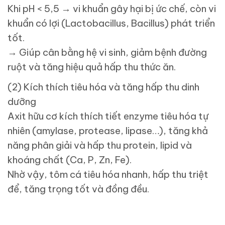
Khi pH < 5,5 → vi khuẩn gây hại bị ức chế, còn vi
khuẩn có lợi (Lactobacillus, Bacillus) phát triển
tốt.
→ Giúp cân bằng hệ vi sinh, giảm bệnh đường
ruột và tăng hiệu quả hấp thu thức ăn.
(2) Kích thích tiêu hóa và tăng hấp thu dinh
dưỡng
Axit hữu cơ kích thích tiết enzyme tiêu hóa tự
nhiên (amylase, protease, lipase…), tăng khả
năng phân giải và hấp thu protein, lipid và
khoáng chất (Ca, P, Zn, Fe).
Nhờ vậy, tôm cá tiêu hóa nhanh, hấp thu triệt
để, tăng trọng tốt và đồng đều.