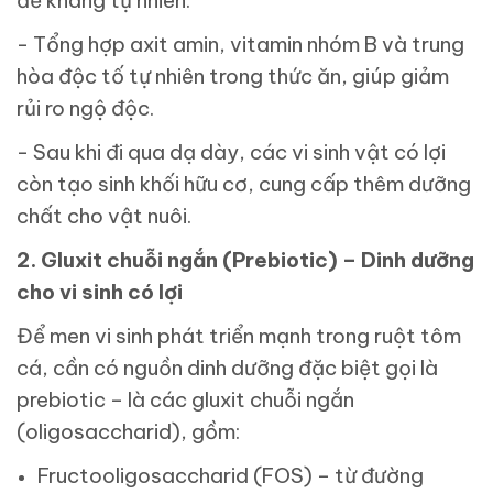
đề kháng tự nhiên.
- Tổng hợp axit amin, vitamin nhóm B và trung
hòa độc tố tự nhiên trong thức ăn, giúp giảm
rủi ro ngộ độc.
- Sau khi đi qua dạ dày, các vi sinh vật có lợi
còn tạo sinh khối hữu cơ, cung cấp thêm dưỡng
chất cho vật nuôi.
2. Gluxit chuỗi ngắn (Prebiotic) – Dinh dưỡng
cho vi sinh có lợi
Để men vi sinh phát triển mạnh trong ruột tôm
cá, cần có nguồn dinh dưỡng đặc biệt gọi là
prebiotic – là các gluxit chuỗi ngắn
(oligosaccharid), gồm:
Fructooligosaccharid (FOS) – từ đường