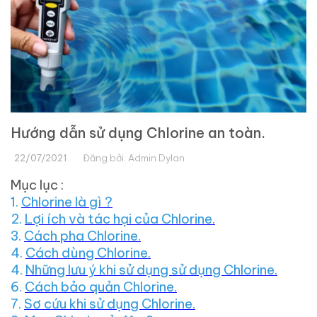
Hướng dẫn sử dụng Chlorine an toàn.
22/07/2021
Đăng bởi:
Admin Dylan
Mục lục :
1.
Chlorine là gì ?
2.
Lợi ích và tác hại của Chlorine.
3.
Cách pha Chlorine.
4.
Cách dùng Chlorine.
4.
Những lưu ý khi sử dụng sử dụng Chlorine.
6.
Cách bảo quản Chlorine.
7.
Sơ cứu khi sử dụng Chlorine.