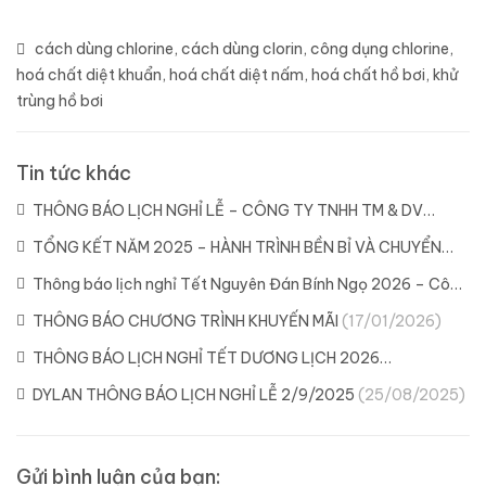
cách dùng chlorine
,
cách dùng clorin
,
công dụng chlorine
,
hoá chất diệt khuẩn
,
hoá chất diệt nấm
,
hoá chất hồ bơi
,
khử
trùng hồ bơi
Tin tức khác
THÔNG BÁO LỊCH NGHỈ LỄ – CÔNG TY TNHH TM & DV
DYLAN
(21/04/2026)
TỔNG KẾT NĂM 2025 – HÀNH TRÌNH BỀN BỈ VÀ CHUYỂN
MÌNH CÙNG DYLAN
(11/02/2026)
Thông báo lịch nghỉ Tết Nguyên Đán Bính Ngọ 2026 – Công
ty Dylan
(04/02/2026)
THÔNG BÁO CHƯƠNG TRÌNH KHUYẾN MÃI
(17/01/2026)
THÔNG BÁO LỊCH NGHỈ TẾT DƯƠNG LỊCH 2026
(29/12/2025)
DYLAN THÔNG BÁO LỊCH NGHỈ LỄ 2/9/2025
(25/08/2025)
Gửi bình luận của bạn: