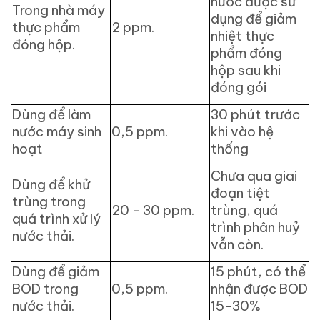
nước được sử
Trong nhà máy
dụng để giảm
thực phẩm
2 ppm.
nhiệt thực
đóng hộp.
phẩm đóng
hộp sau khi
đóng gói
Dùng để làm
30 phút trước
nước máy sinh
0,5 ppm.
khi vào hệ
hoạt
thống
Chưa qua giai
Dùng để khử
đoạn tiệt
trùng trong
20 - 30 ppm.
trùng, quá
quá trình xử lý
trình phân huỷ
nước thải.
vẫn còn.
Dùng để giảm
15 phút, có thể
BOD trong
0,5 ppm.
nhận được BOD
nước thải.
15-30%