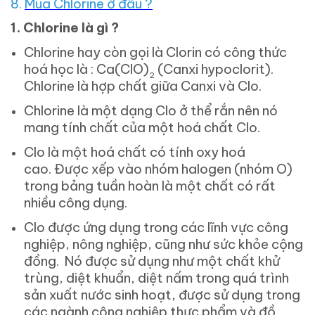
8.
Mua Chlorine ở đâu ?
1.
Chlorine là gì ?
Chlorine hay còn gọi là Clorin có công thức
hoá học là : Ca(ClO)
(Canxi hypoclorit).
2
Chlorine là hợp chất giữa Canxi và Clo.
Chlorine là một dạng Clo ở thể rắn nên nó
mang tính chất của một hoá chất Clo.
Clo là một hoá chất có tính oxy hoá
cao. Được xếp vào nhóm halogen (nhóm O)
trong bảng tuần hoàn là một chất có rất
nhiều công dụng.
Clo được ứng dụng trong các lĩnh vực công
nghiệp, nông nghiệp, cũng như sức khỏe cộng
đồng. Nó được sử dụng như một chất khử
trùng, diệt khuẩn, diệt nấm trong quá trình
sản xuất nước sinh hoạt, được sử dụng trong
các ngành công nghiệp thực phẩm và đồ