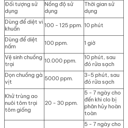
Đối tượng sử
Nồng độ sử
Thời gian sử
dụng
dụng
dụng
Dùng để diệt vi
100 - 125 ppm.
10 phút
khuẩn
Dùng để diệt
100 ppm.
1 giờ
nấm
Vệ sinh chuồng
10 phút, sau
10.000 ppm.
trại
đó rửa sạch
Dọn chuồng gà
3-5 phút, sau
5000 ppm.
vịt
đó rửa sạch
5 - 7 ngày cho
Khử trùng ao
đến khi clo bị
nuôi tôm trại
20 - 30 ppm.
phân hủy hoàn
tôm giống
toàn
5 - 7 ngày cho