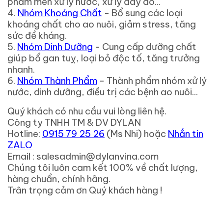
phẩm men xử lý nước, xử lý đáy ao...
4.
Nhóm Khoáng Chất
- Bổ sung các loại
khoáng chất cho ao nuôi, giảm stress, tăng
sức đề kháng.
5.
Nhóm Dinh Dưỡng
- Cung cấp dưỡng chất
giúp bổ gan tuỵ, loại bỏ độc tố, tăng trưởng
nhanh.
6.
Nhóm Thành Phẩm
- Thành phẩm nhóm xử lý
nước, dinh dưỡng, điều trị các bệnh ao nuôi...
Quý khách có nhu cầu vui lòng liên hệ.
Công ty TNHH TM & DV DYLAN
Hotline:
0915 79 25 26
(Ms Nhi) hoặc
Nhắn tin
ZALO
Email : salesadmin@dylanvina.com
Chúng tôi luôn cam kết 100% về chất lượng,
hàng chuẩn, chính hãng.
Trân trọng cảm ơn Quý khách hàng !