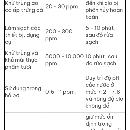
Khử trùng ao
đến khi clo bị
20 - 30 ppm.
cá ấp trứng cá
phân hủy hoàn
toàn
Làm sạch các
5 - 10 phút,
200 - 300
thiết bị, dụng
sau đó rửa
ppm.
cụ
sạch
Khử trùng và
5000 - 10.000
10 phút, sau
khử mùi thực
ppm.
đó rửa sạch
phẩm tươi
Duy trì độ pH
của nước ở
Sử dụng trong
0,6 - 1 ppm.
mức 7,2 - 7,8
hồ bơi
và nồng độ clo
không đổi.
giữ mức ổn
định trong