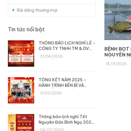
Bài đăng thương mại
Tin tức nổi bật
THÔNG BÁO LỊCH NGHỈ LỄ –
CÔNG TY TNHH TM & DV
BỆNH BỌT 
DYLAN
NGUYÊN N
21/04/2026
CÁCH PHÒ
15/11/2025
TỔNG KẾT NĂM 2025 –
HÀNH TRÌNH BỀN BỈ VÀ
CHUYỂN MÌNH CÙNG DYLAN
11/02/2026
Thông báo lịch nghỉ Tết
Nguyên Đán Bính Ngọ 2026
– Công ty Dylan
04/02/2026