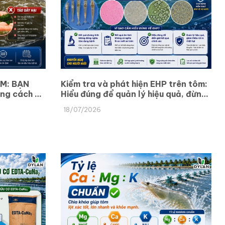
M: BẠN
Kiểm tra và phát hiện EHP trên tôm:
ng cách để
Hiểu đúng để quản lý hiệu quả, đừng
và biến
chỉ nhìn vào kết quả dương tính hay
18/07/2026
âm tính