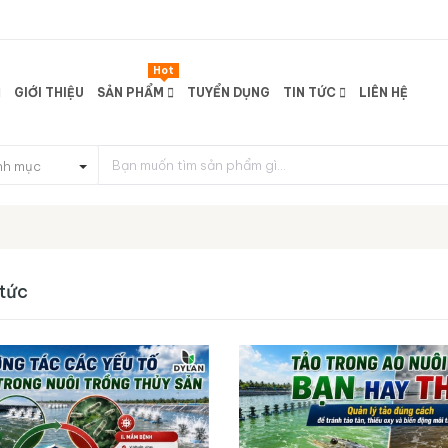
Hot
GIỚI THIỆU
SẢN PHẨM
TUYỂN DỤNG
TIN TỨC
LIÊN HỆ
nh mục
 tức