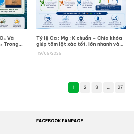
O₄ Và
Tỷ lệ Ca : Mg : K chuẩn – Chìa khóa
₂ Trong
giúp tôm lột xác tốt, lớn nhanh và
khỏe mạnh
19/06/2026
1
2
3
...
27
FACEBOOK FANPAGE