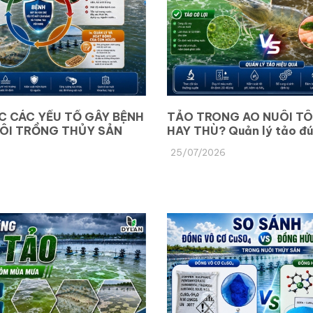
C CÁC YẾU TỐ GÂY BỆNH
TẢO TRONG AO NUÔI TÔ
ÔI TRỒNG THỦY SẢN
HAY THÙ? Quản lý tảo đú
tránh tảo tàn, thiếu oxy 
25/07/2026
động môi trường