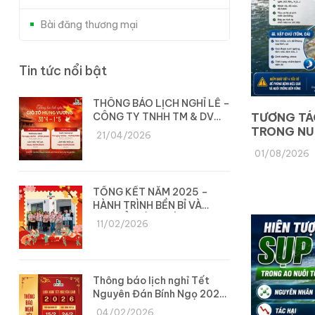
Bài đăng thương mại
Tin tức nổi bật
THÔNG BÁO LỊCH NGHỈ LỄ –
CÔNG TY TNHH TM & DV
TƯƠNG TÁ
DYLAN
TRONG NU
21/04/2026
01/08/2026
TỔNG KẾT NĂM 2025 –
HÀNH TRÌNH BỀN BỈ VÀ
CHUYỂN MÌNH CÙNG DYLAN
11/02/2026
Thông báo lịch nghỉ Tết
Nguyên Đán Bính Ngọ 2026
– Công ty Dylan
04/02/2026