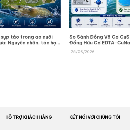
 sụp tảo trong ao nuôi
So Sánh Đồng Vô Cơ CuS
a: Nguyên nhân, tác hại
Đồng Hữu Cơ EDTA-CuNa
lý hiệu quả
Nuôi Thủy Sản
25/06/2026
HỖ TRỢ KHÁCH HÀNG
KẾT NỐI VỚI CHÚNG TÔI