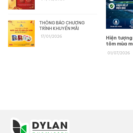
THÔNG BÁO CHƯƠNG
TRÌNH KHUYẾN MÃI
17/01/2026
Hiện tượng
tôm mùa mư
và cách xử 
01/07/2026