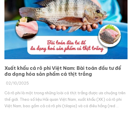
Xuất khẩu cá rô phi Việt Nam: Bài toán đầu tư để
đa dạng hóa sản phẩm cá thịt trắng
02/10/2025
Cá rô phi là một trong những loài cá thịt trắng được ưa chuộng trên
thế giới. Theo số liệu Hải quan Việt Nam, xuất khẩu (XK) cá rô phi
Việt Nam, bao gồm cả cá rô phi (tilapia) và cá điêu hồng (red ...