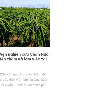
iện nghiên cứu Chăn Nuôi
ến thăm và làm việc tại
24 vừa qua, Công ty Dylan đã
ợc tiếp đón Viện Nghiên Cứu Quản
Hàn Quốc- Trực thuộc chính phủ
hăm và tìm hiểu về thị trường phân
m...