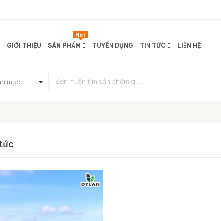
Hot
GIỚI THIỆU
SẢN PHẨM
TUYỂN DỤNG
TIN TỨC
LIÊN HỆ
nh mục
 tức