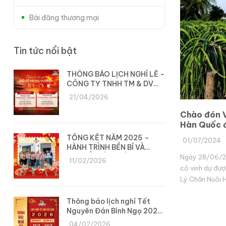
Bài đăng thương mại
Tin tức nổi bật
THÔNG BÁO LỊCH NGHỈ LỄ –
CÔNG TY TNHH TM & DV
DYLAN
21/04/2026
Chào đón V
Hàn Quốc đ
Dylan
TỔNG KẾT NĂM 2025 –
01/07/2024
HÀNH TRÌNH BỀN BỈ VÀ
CHUYỂN MÌNH CÙNG DYLAN
Ngày 28/06/20
11/02/2026
có vinh dự đư
Lý Chăn Nuôi 
Hàn Quốc tới t
Thông báo lịch nghỉ Tết
bón tại Việt Na
Nguyên Đán Bính Ngọ 2026
– Công ty Dylan
04/02/2026