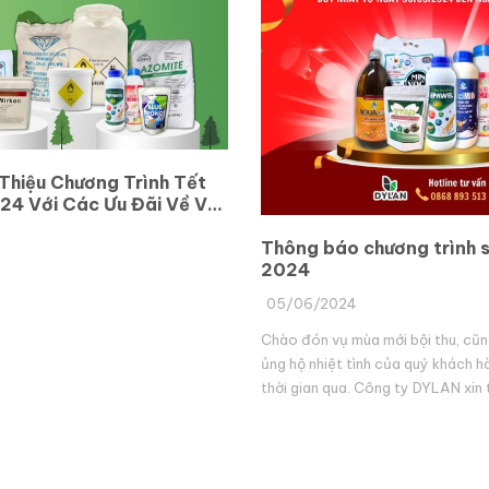
 Thiệu Chương Trình Tết
24 Với Các Ưu Đãi Về Vật
ản
Thông báo chương trình s
2024
05/06/2024
Chào đón vụ mùa mới bội thu, cũng
ủng hộ nhiệt tình của quý khách h
thời gian qua. Công ty DYLAN xin
chương trình khuyến mãi đến Quý
như sau: 1. Sản...