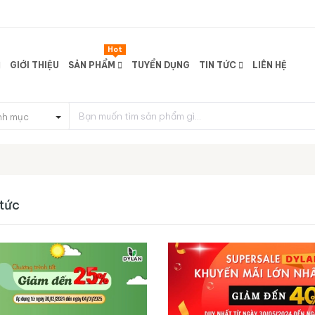
Hot
GIỚI THIỆU
SẢN PHẨM
TUYỂN DỤNG
TIN TỨC
LIÊN HỆ
nh mục
 tức