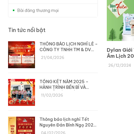
Bài đăng thương mại
Tin tức nổi bật
THÔNG BÁO LỊCH NGHỈ LỄ –
CÔNG TY TNHH TM & DV
Dylan Giới
DYLAN
Âm Lịch 20
21/04/2026
Tư Thủy S
26/12/2024
TỔNG KẾT NĂM 2025 –
HÀNH TRÌNH BỀN BỈ VÀ
CHUYỂN MÌNH CÙNG DYLAN
11/02/2026
Thông báo lịch nghỉ Tết
Nguyên Đán Bính Ngọ 2026
– Công ty Dylan
04/02/2026