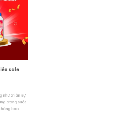
iêu sale
 như tri ân sự
àng trong suốt
 thông báo
 khách hàng