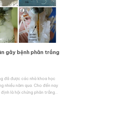
n gây bệnh phân trắng
ng đã được các nhà khoa học
ng nhiều năm qua. Cho đến nay
định là hội chứng phân trắng
Syndrom-WFS) do nhiều tác nhân
ộng cộng hợ...