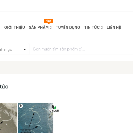
Hot
GIỚI THIỆU
SẢN PHẨM
TUYỂN DỤNG
TIN TỨC
LIÊN HỆ
nh mục
 tức