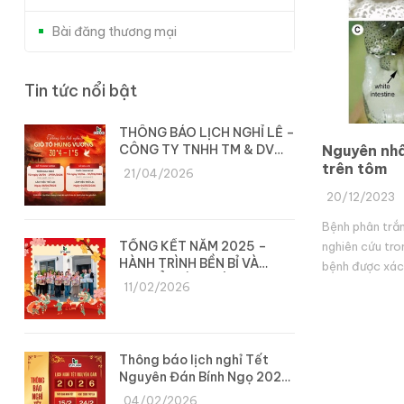
Bài đăng thương mại
Tin tức nổi bật
THÔNG BÁO LỊCH NGHỈ LỄ –
CÔNG TY TNHH TM & DV
Nguyên nhâ
DYLAN
trên tôm
21/04/2026
20/12/2023
Bệnh phân trắ
TỔNG KẾT NĂM 2025 –
nghiên cứu tro
HÀNH TRÌNH BỀN BỈ VÀ
bệnh được xác 
CHUYỂN MÌNH CÙNG DYLAN
(White Feces 
11/02/2026
gây bệnh tác đ
Thông báo lịch nghỉ Tết
Nguyên Đán Bính Ngọ 2026
– Công ty Dylan
04/02/2026