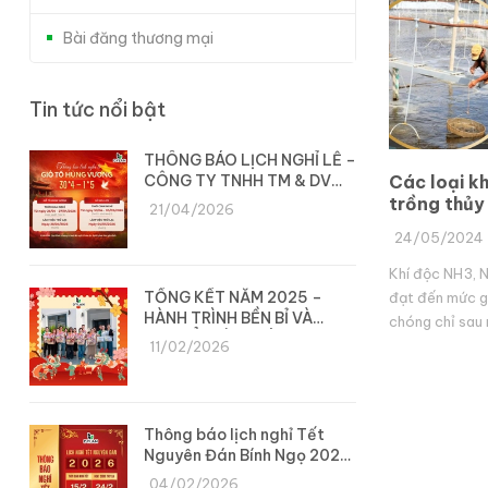
Bài đăng thương mại
Tin tức nổi bật
THÔNG BÁO LỊCH NGHỈ LỄ –
CÔNG TY TNHH TM & DV
Các loại kh
DYLAN
trồng thủy
21/04/2026
24/05/2024
Khí độc NH3, N
TỔNG KẾT NĂM 2025 –
đạt đến mức g
HÀNH TRÌNH BỀN BỈ VÀ
chóng chỉ sau 
CHUYỂN MÌNH CÙNG DYLAN
tôm thẻ chân t
11/02/2026
mật độ cao hơn
Thông báo lịch nghỉ Tết
Nguyên Đán Bính Ngọ 2026
– Công ty Dylan
04/02/2026