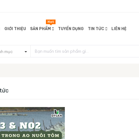
Hot
GIỚI THIỆU
SẢN PHẨM
TUYỂN DỤNG
TIN TỨC
LIÊN HỆ
nh mục
 tức