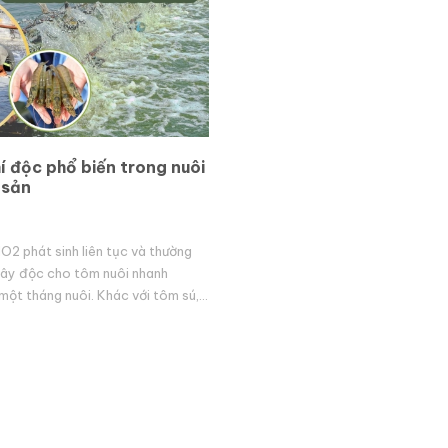
í độc phổ biến trong nuôi
 sản
O2 phát sinh liên tục và thường
ây độc cho tôm nuôi nhanh
một tháng nuôi. Khác với tôm sú,
rắng được nuôi thâm canh với
 nên hàm...