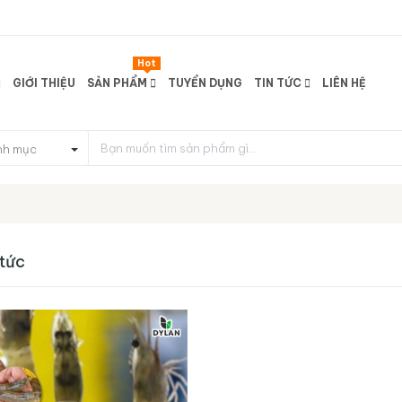
Hot
GIỚI THIỆU
SẢN PHẨM
TUYỂN DỤNG
TIN TỨC
LIÊN HỆ
nh mục
 tức