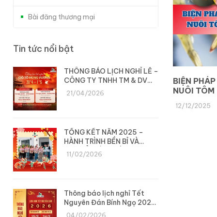
Bài đăng thương mại
Tin tức nổi bật
THÔNG BÁO LỊCH NGHỈ LỄ –
CÔNG TY TNHH TM & DV
BIỆN PHÁP
DYLAN
NUÔI TÔM
21/04/2026
12/12/2025
TỔNG KẾT NĂM 2025 –
HÀNH TRÌNH BỀN BỈ VÀ
CHUYỂN MÌNH CÙNG DYLAN
11/02/2026
Thông báo lịch nghỉ Tết
Nguyên Đán Bính Ngọ 2026
– Công ty Dylan
04/02/2026