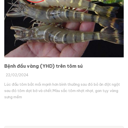
Bệnh đầu vàng (YHD) trên tôm sú
22/02/2024
Lúc đầu tôm bắt mồi mạnh hơn bình thường sau đó bỏ ăn đột ngột
sau đó tôm dạt bờ và chết.Màu sắc tôm nhợt nhạt, gan tụy vàng
sưng mềm