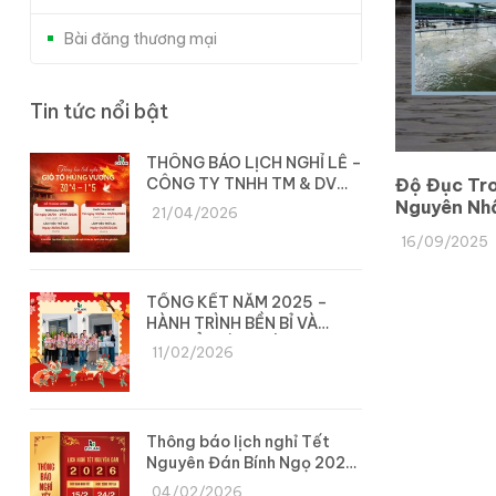
Bài đăng thương mại
Tin tức nổi bật
THÔNG BÁO LỊCH NGHỈ LỄ –
CÔNG TY TNHH TM & DV
Độ Đục Tro
DYLAN
Nguyên Nhâ
21/04/2026
Hiệu Quả
16/09/2025
TỔNG KẾT NĂM 2025 –
HÀNH TRÌNH BỀN BỈ VÀ
CHUYỂN MÌNH CÙNG DYLAN
11/02/2026
Thông báo lịch nghỉ Tết
Nguyên Đán Bính Ngọ 2026
– Công ty Dylan
04/02/2026