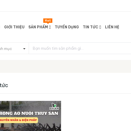
Hot
GIỚI THIỆU
SẢN PHẨM
TUYỂN DỤNG
TIN TỨC
LIÊN HỆ
nh mục
 tức