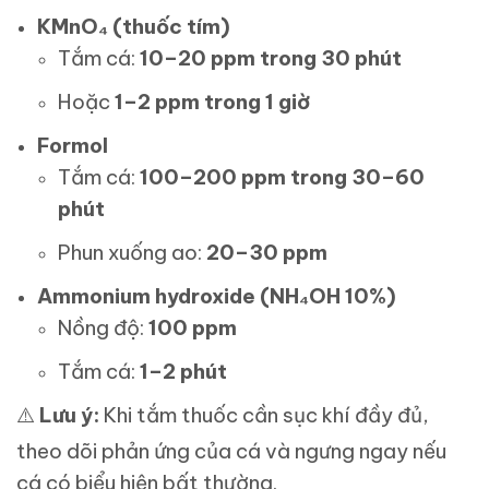
KMnO₄ (thuốc tím)
Tắm cá:
10–20 ppm trong 30 phút
Hoặc
1–2 ppm trong 1 giờ
Formol
Tắm cá:
100–200 ppm trong 30–60
phút
Phun xuống ao:
20–30 ppm
Ammonium hydroxide (NH₄OH 10%)
Nồng độ:
100 ppm
Tắm cá:
1–2 phút
⚠️
Lưu ý:
Khi tắm thuốc cần sục khí đầy đủ,
theo dõi phản ứng của cá và ngưng ngay nếu
cá có biểu hiện bất thường.