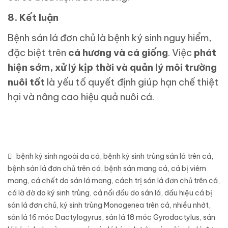
8. Kết luận
Bệnh sán lá đơn chủ là bệnh ký sinh nguy hiểm,
đặc biệt trên
cá hương và cá giống
. Việc
phát
hiện sớm, xử lý kịp thời và quản lý môi trường
nuôi tốt
là yếu tố quyết định giúp hạn chế thiệt
hại và nâng cao hiệu quả nuôi cá.
bệnh ký sinh ngoài da cá
,
bệnh ký sinh trùng sán lá trên cá
,
bệnh sán lá đơn chủ trên cá
,
bệnh sán mang cá
,
cá bị viêm
mang
,
cá chết do sán lá mang
,
cách trị sán lá đơn chủ trên cá
,
cá lờ đờ do ký sinh trùng
,
cá nổi đầu do sán lá
,
dấu hiệu cá bị
sán lá đơn chủ
,
ký sinh trùng Monogenea trên cá
,
nhiều nhớt
,
sán lá 16 móc Dactylogyrus
,
sán lá 18 móc Gyrodactylus
,
sán