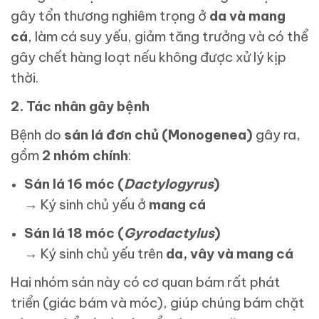
gây tổn thương nghiêm trọng ở
da và mang
cá
, làm cá suy yếu, giảm tăng trưởng và có thể
gây chết hàng loạt nếu không được xử lý kịp
thời.
2. Tác nhân gây bệnh
Bệnh do
sán lá đơn chủ (Monogenea)
gây ra,
gồm
2 nhóm chính
:
Sán lá 16 móc (
Dactylogyrus
)
→ Ký sinh chủ yếu ở
mang cá
Sán lá 18 móc (
Gyrodactylus
)
→ Ký sinh chủ yếu trên
da, vây và mang cá
Hai nhóm sán này có cơ quan bám rất phát
triển (giác bám và móc), giúp chúng bám chặt