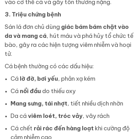
vào cơ thể cá và gây tổn thương nặng.
3. Triệu chứng bệnh
Sán lá đơn chủ dùng
giác bám bám chặt vào
da và mang cá
, hút máu và phá hủy tổ chức tế
bào, gây ra các hiện tượng viêm nhiễm và hoại
tử.
Cá bệnh thường có các dấu hiệu:
Cá
lờ đờ, bơi yếu
, phản xạ kém
Cá
nổi đầu
do thiếu oxy
Mang sưng, tái nhợt
, tiết nhiều dịch nhờn
Da cá
viêm loét, tróc vảy
, vây rách
Cá chết
rải rác đến hàng loạt
khi cường độ
cảm nhiễm cao