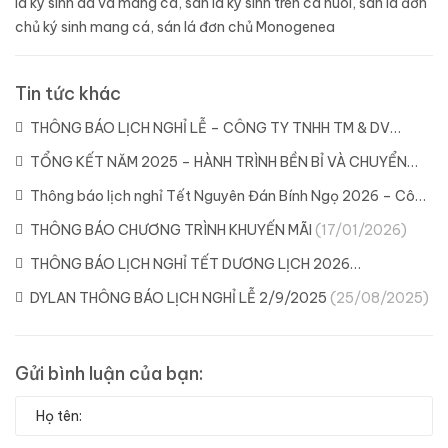
lá ký sinh da và mang cá
,
sán lá ký sinh trên cá nuôi
,
sán lá đơn
chủ ký sinh mang cá
,
sán lá đơn chủ Monogenea
Tin tức khác
THÔNG BÁO LỊCH NGHỈ LỄ – CÔNG TY TNHH TM & DV
DYLAN
(21/04/2026)
TỔNG KẾT NĂM 2025 – HÀNH TRÌNH BỀN BỈ VÀ CHUYỂN
MÌNH CÙNG DYLAN
(11/02/2026)
Thông báo lịch nghỉ Tết Nguyên Đán Bính Ngọ 2026 – Công
ty Dylan
(04/02/2026)
THÔNG BÁO CHƯƠNG TRÌNH KHUYẾN MÃI
(17/01/2026)
THÔNG BÁO LỊCH NGHỈ TẾT DƯƠNG LỊCH 2026
(29/12/2025)
DYLAN THÔNG BÁO LỊCH NGHỈ LỄ 2/9/2025
(25/08/2025)
Gửi bình luận của bạn: