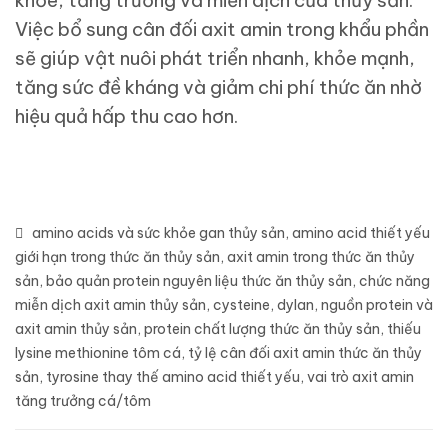
khỏe, tăng trưởng và miễn dịch của thủy sản.
Việc bổ sung cân đối axit amin trong khẩu phần
sẽ giúp vật nuôi phát triển nhanh, khỏe mạnh,
tăng sức đề kháng và giảm chi phí thức ăn nhờ
hiệu quả hấp thu cao hơn.
amino acids và sức khỏe gan thủy sản
,
amino acid thiết yếu
giới hạn trong thức ăn thủy sản
,
axit amin trong thức ăn thủy
sản
,
bảo quản protein nguyên liệu thức ăn thủy sản
,
chức năng
miễn dịch axit amin thủy sản
,
cysteine
,
dylan
,
nguồn protein và
axit amin thủy sản
,
protein chất lượng thức ăn thủy sản
,
thiếu
lysine methionine tôm cá
,
tỷ lệ cân đối axit amin thức ăn thủy
sản
,
tyrosine thay thế amino acid thiết yếu
,
vai trò axit amin
tăng trưởng cá/tôm