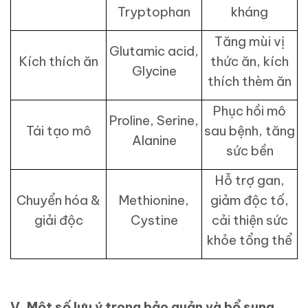
Tryptophan
kháng
Tăng mùi vị
Glutamic acid,
Kích thích ăn
thức ăn, kích
Glycine
thích thèm ăn
Phục hồi mô
Proline, Serine,
Tái tạo mô
sau bệnh, tăng
Alanine
sức bền
Hỗ trợ gan,
Chuyển hóa &
Methionine,
giảm độc tố,
giải độc
Cystine
cải thiện sức
khỏe tổng thể
V. Một số lưu ý trong bảo quản và bổ sung