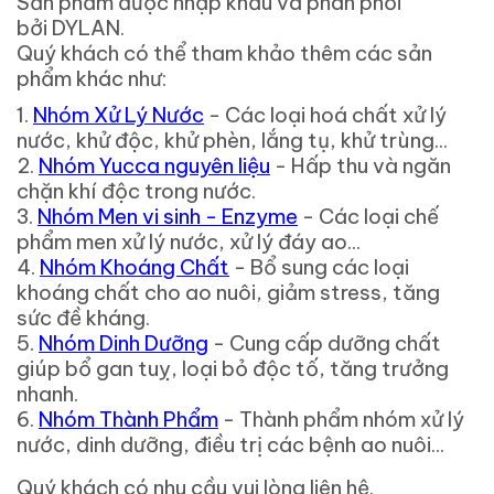
Sản phẩm được nhập khẩu và phân phối
bởi DYLAN.
Quý khách có thể tham khảo thêm các sản
phẩm khác như:
1.
Nhóm Xử Lý Nước
- Các loại hoá chất xử lý
nước, khử độc, khử phèn, lắng tụ, khử trùng...
2.
Nhóm Yucca nguyên liệu
- Hấp thu và ngăn
chặn khí độc trong nước.
3.
Nhóm Men vi sinh - Enzyme
- Các loại chế
phẩm men xử lý nước, xử lý đáy ao...
4.
Nhóm Khoáng Chất
- Bổ sung các loại
khoáng chất cho ao nuôi, giảm stress, tăng
sức đề kháng.
5.
Nhóm Dinh Dưỡng
- Cung cấp dưỡng chất
giúp bổ gan tuỵ, loại bỏ độc tố, tăng trưởng
nhanh.
6.
Nhóm Thành Phẩm
- Thành phẩm nhóm xử lý
nước, dinh dưỡng, điều trị các bệnh ao nuôi...
Quý khách có nhu cầu vui lòng liên hệ.