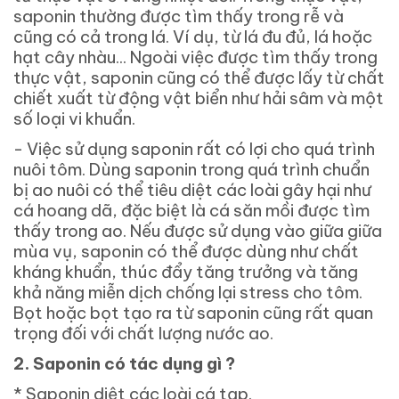
saponin thường được tìm thấy trong rễ và
cũng có cả trong lá. Ví dụ, từ lá đu đủ, lá hoặc
hạt cây nhàu... Ngoài việc được tìm thấy trong
thực vật, saponin cũng có thể được lấy từ chất
chiết xuất từ ​​động vật biển như hải sâm và một
số loại vi khuẩn.
- Việc sử dụng saponin rất có lợi cho quá trình
nuôi tôm. Dùng saponin trong quá trình chuẩn
bị ao nuôi có thể tiêu diệt các loài gây hại như
cá hoang dã, đặc biệt là cá săn mồi được tìm
thấy trong ao. Nếu được sử dụng vào giữa giữa
mùa vụ, saponin có thể được dùng như chất
kháng khuẩn, thúc đẩy tăng trưởng và tăng
khả năng miễn dịch chống lại stress cho tôm.
Bọt hoặc bọt tạo ra từ saponin cũng rất quan
trọng đối với chất lượng nước ao.
2.
Saponin có tác dụng gì ?
*
Saponin diệt các loài cá tạp.