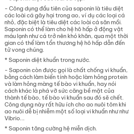
- Công dụng đầu tiên của saponin là tiêu diệt
các loài cá gây hại trong ao, ví dụ các loại cá
nhỏ, đặc biệt là tiêu diệt các loài cá săn mồi.
Saponin có thể làm cho hệ hô hấp ở động vật
máu lạnh như cá trở nên khó khăn, qua một thời
gian có thể làm tổn thương hệ hô hấp dẫn đến
tử vong chúng.
*
Saponin diệt khuẩn trong nước.
- Saponin còn được gọi là chất chống vi khuẩn,
bằng cách làm biến tính hoặc làm hỏng protein
và làm hỏng màng tế bào vi khuẩn, hay nói
cách khác là phá vỡ sức căng bề mặt của
thành tế bào, tế bào vi khuẩn sau đó sẽ chết.
Công dụng này rất hữu ích cho ao nuôi tôm khi
ao nuôi dễ bị nhiễm một số loại vi khuẩn như như
Vibrio…
*
Saponin tăng cường hệ miễn dịch.