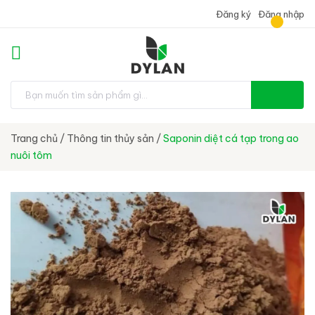
Đăng ký
Đăng nhập
Trang chủ
/
Thông tin thủy sản
/
Saponin diệt cá tạp trong ao
nuôi tôm