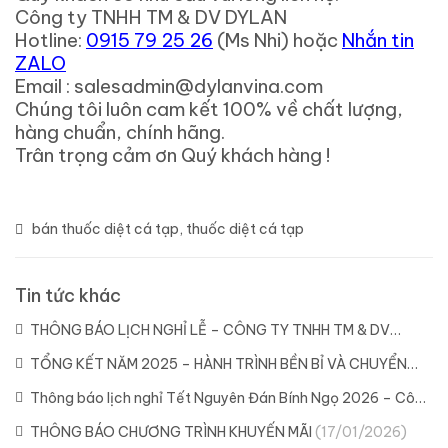
Công ty TNHH TM & DV DYLAN
Hotline:
0915 79 25 26
(Ms Nhi) hoặc
Nhắn tin
ZALO
Email : salesadmin@dylanvina.com
Chúng tôi luôn cam kết 100% về chất lượng,
hàng chuẩn, chính hãng.
Trân trọng cảm ơn Quý khách hàng !
bán thuốc diệt cá tạp
,
thuốc diệt cá tạp
Tin tức khác
THÔNG BÁO LỊCH NGHỈ LỄ – CÔNG TY TNHH TM & DV
DYLAN
(21/04/2026)
TỔNG KẾT NĂM 2025 – HÀNH TRÌNH BỀN BỈ VÀ CHUYỂN
MÌNH CÙNG DYLAN
(11/02/2026)
Thông báo lịch nghỉ Tết Nguyên Đán Bính Ngọ 2026 – Công
ty Dylan
(04/02/2026)
THÔNG BÁO CHƯƠNG TRÌNH KHUYẾN MÃI
(17/01/2026)