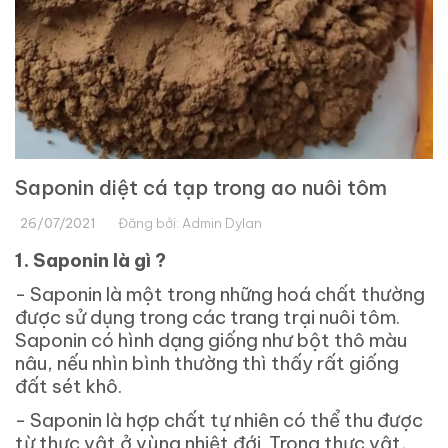
Saponin diệt cá tạp trong ao nuôi tôm
26/07/2021
Đăng bởi:
Admin Dylan
1.
Saponin là gì ?
- Saponin là một trong những hoá chất thường
được sử dụng trong các trang trại nuôi tôm.
Saponin có hình dạng giống như bột thô màu
nâu, nếu nhìn bình thường thì thấy rất giống
đất sét khô.
- Saponin là hợp chất tự nhiên có thể thu được
từ thực vật ở vùng nhiệt đới. Trong thực vật,