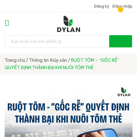
Đăng ký
Đăng nhập
Trang chủ
/
Thông tin thủy sản
/
RUỘT TÔM – “GỐC RỄ”
QUYẾT ĐỊNH THÀNH BẠI KHI NUÔI TÔM THẺ