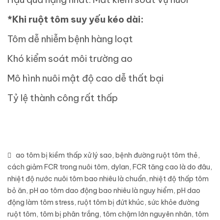
*Khi ruột tôm suy yếu kéo dài:
Tôm dễ nhiễm bệnh hàng loạt
Khó kiểm soát môi trường ao
Mô hình nuôi mật độ cao dễ thất bại
Tỷ lệ thành công rất thấp
ao tôm bị kiềm thấp xử lý sao
,
bệnh đường ruột tôm thẻ
,
cách giảm FCR trong nuôi tôm
,
dylan
,
FCR tăng cao là do đâu
,
nhiệt độ nước nuôi tôm bao nhiêu là chuẩn
,
nhiệt độ thấp tôm
bỏ ăn
,
pH ao tôm dao động bao nhiêu là nguy hiểm
,
pH dao
động làm tôm stress
,
ruột tôm bị đứt khúc
,
sức khỏe đường
ruột tôm
,
tôm bị phân trắng
,
tôm chậm lớn nguyên nhân
,
tôm