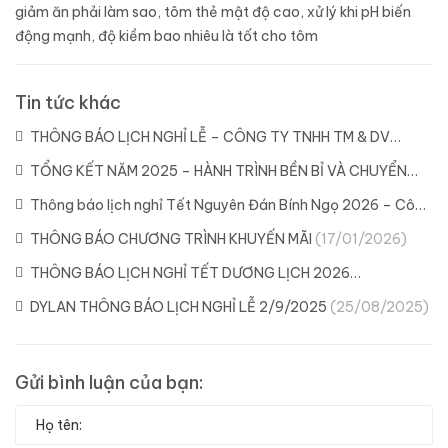
giảm ăn phải làm sao
,
tôm thẻ mật độ cao
,
xử lý khi pH biến
động mạnh
,
độ kiềm bao nhiêu là tốt cho tôm
Tin tức khác
THÔNG BÁO LỊCH NGHỈ LỄ – CÔNG TY TNHH TM & DV
DYLAN
(21/04/2026)
TỔNG KẾT NĂM 2025 – HÀNH TRÌNH BỀN BỈ VÀ CHUYỂN
MÌNH CÙNG DYLAN
(11/02/2026)
Thông báo lịch nghỉ Tết Nguyên Đán Bính Ngọ 2026 – Công
ty Dylan
(04/02/2026)
THÔNG BÁO CHƯƠNG TRÌNH KHUYẾN MÃI
(17/01/2026)
THÔNG BÁO LỊCH NGHỈ TẾT DƯƠNG LỊCH 2026
(29/12/2025)
DYLAN THÔNG BÁO LỊCH NGHỈ LỄ 2/9/2025
(25/08/2025)
Gửi bình luận của bạn: