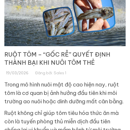
RUỘT TÔM – “GỐC RỄ” QUYẾT ĐỊNH
THÀNH BẠI KHI NUÔI TÔM THẺ
19/03/2026
Đăng bởi:
Sales 1
Trong mô hình nuôi mật độ cao hiện nay, ruột
tôm là cơ quan bị ảnh hưởng đầu tiên khi môi
trường ao nuôi hoặc dinh dưỡng mất cân bằng.
Ruột không chỉ giúp tôm tiêu hóa thức ăn mà
còn là tuyến phòng thủ miễn dịch đầu tiên
chống lại vi khuẩn và mầm bệnh từ môi trường