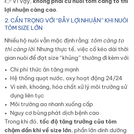
👉
Vì vậy,
không phải cứ nuôi tôm càng to thì
lợi nhuận càng cao
.
2. CẨN TRỌNG VỚI “BẪY LỢI NHUẬN” KHI NUÔI
TÔM SIZE LỚN
Nhiều hộ nuôi vẫn mặc định rằng:
tôm càng to
thì càng lời
. Nhưng thực tế, việc cố kéo dài thời
gian nuôi để đạt size “khủng” thường đi kèm với:
Chi phí thức ăn tăng mạnh
Hệ thống quạt nước, oxy hoạt động 24/24
Vi sinh, khoáng, hóa chất xử lý môi trường sử
dụng liên tục
Môi trường ao nhanh xuống cấp
Nguy cơ bùng phát dịch bệnh cao
Trong khi đó,
tốc độ tăng trưởng của tôm
chậm dần khi về size lớn
, phần lớn dinh dưỡng