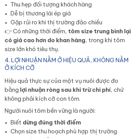
Thu hẹp đối tượng khách hàng
Dễ bị thương lái ép giá
Gặp rủi ro khi thị trường đảo chiều
👉
Có những thời điểm,
tôm size trung bình lại
có giá cao hơn do khan hàng
, trong khi tôm
size lớn khó tiêu thụ.
4. LỢI NHUẬN NẰM Ở HIỆU QUẢ, KHÔNG NẰM
Ở KÍCH CỠ
Hiệu quả thực sự của một vụ nuôi được đo
bằng
lợi nhuận ròng sau khi trừ chi phí
, chứ
không phải kích cỡ con tôm.
Người nuôi tôm bền vững là người:
Biết
dừng đúng thời điểm
Chọn size thu hoạch phù hợp thị trường