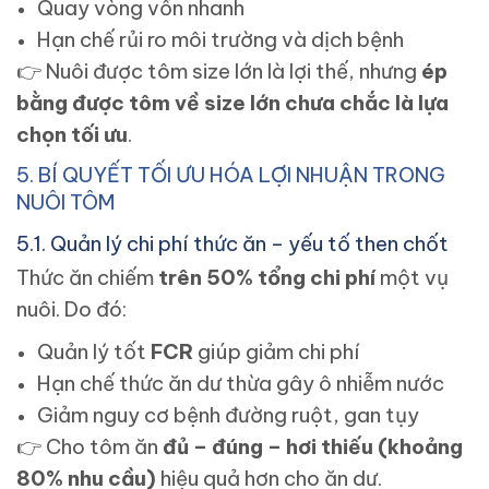
Quay vòng vốn nhanh
Hạn chế rủi ro môi trường và dịch bệnh
👉
Nuôi được tôm size lớn là lợi thế, nhưng
ép
bằng được tôm về size lớn chưa chắc là lựa
chọn tối ưu
.
5. BÍ QUYẾT TỐI ƯU HÓA LỢI NHUẬN TRONG
NUÔI TÔM
5.1. Quản lý chi phí thức ăn – yếu tố then chốt
Thức ăn chiếm
trên 50% tổng chi phí
một vụ
nuôi. Do đó:
Quản lý tốt
FCR
giúp giảm chi phí
Hạn chế thức ăn dư thừa gây ô nhiễm nước
Giảm nguy cơ bệnh đường ruột, gan tụy
👉
Cho tôm ăn
đủ – đúng – hơi thiếu (khoảng
80% nhu cầu)
hiệu quả hơn cho ăn dư.