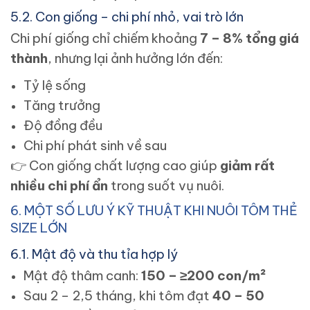
5.2. Con giống – chi phí nhỏ, vai trò lớn
Chi phí giống chỉ chiếm khoảng
7 – 8% tổng giá
thành
, nhưng lại ảnh hưởng lớn đến:
Tỷ lệ sống
Tăng trưởng
Độ đồng đều
Chi phí phát sinh về sau
👉
Con giống chất lượng cao giúp
giảm rất
nhiều chi phí ẩn
trong suốt vụ nuôi.
6. MỘT SỐ LƯU Ý KỸ THUẬT KHI NUÔI TÔM THẺ
SIZE LỚN
6.1. Mật độ và thu tỉa hợp lý
Mật độ thâm canh:
150 – ≥200 con/m²
Sau 2 – 2,5 tháng, khi tôm đạt
40 – 50