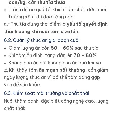
con/kg
, cần
thu tỉa thưa
Tránh để ao quá tải khiến tôm chậm lớn, môi
trường xấu, khí độc tăng cao
👉
Thu tỉa đúng thời điểm là
yếu tố quyết định
thành công khi nuôi tôm size lớn
.
6.2. Quản lý thức ăn giai đoạn cuối
Giảm lượng ăn còn
50 – 60%
sau thu tỉa
Khi tôm ổn định, tăng dần lên
70 – 80%
Không cho ăn dư, không cho ăn quá khuya
⚠️
Khi thấy tôm
ăn mạnh bất thường
, cần giảm
ngay lượng thức ăn vì có thể tôm đang gặp
vấn đề sức khỏe.
6.3. Kiểm soát môi trường và chất thải
Nuôi thâm canh, đặc biệt công nghệ cao, lượng
chất thải: