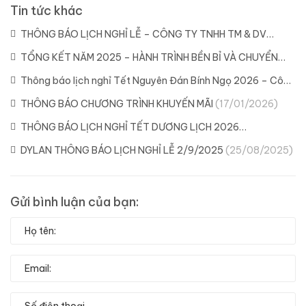
Tin tức khác
THÔNG BÁO LỊCH NGHỈ LỄ – CÔNG TY TNHH TM & DV
DYLAN
(21/04/2026)
TỔNG KẾT NĂM 2025 – HÀNH TRÌNH BỀN BỈ VÀ CHUYỂN
MÌNH CÙNG DYLAN
(11/02/2026)
Thông báo lịch nghỉ Tết Nguyên Đán Bính Ngọ 2026 – Công
ty Dylan
(04/02/2026)
THÔNG BÁO CHƯƠNG TRÌNH KHUYẾN MÃI
(17/01/2026)
THÔNG BÁO LỊCH NGHỈ TẾT DƯƠNG LỊCH 2026
(29/12/2025)
DYLAN THÔNG BÁO LỊCH NGHỈ LỄ 2/9/2025
(25/08/2025)
Gửi bình luận của bạn: