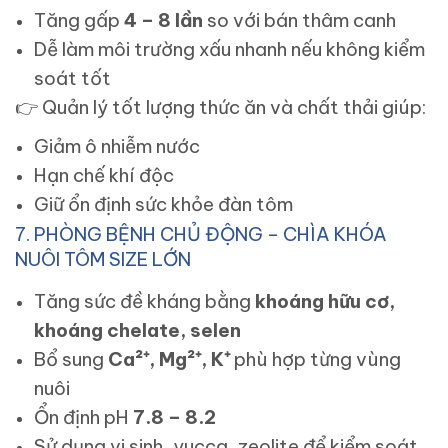
Tăng gấp
4 – 8 lần
so với bán thâm canh
Dễ làm môi trường xấu nhanh nếu không kiểm
soát tốt
👉
Quản lý tốt lượng thức ăn và chất thải giúp:
Giảm ô nhiễm nước
Hạn chế khí độc
Giữ ổn định sức khỏe đàn tôm
7. PHÒNG BỆNH CHỦ ĐỘNG – CHÌA KHÓA
NUÔI TÔM SIZE LỚN
Tăng sức đề kháng bằng
khoáng hữu cơ,
khoáng chelate, selen
Bổ sung
Ca²⁺, Mg²⁺, K⁺
phù hợp từng vùng
nuôi
Ổn định pH
7.8 – 8.2
Sử dụng vi sinh, yucca, zeolite để kiểm soát