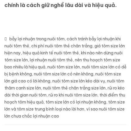
chính là cách giữ nghề lâu dài và hiệu quả.
bẫy lợi nhuận trong nuôi tôm
,
cách tránh bẫy lợi nhuận khi
nuôi tôm thẻ
,
chi phí nuôi tôm thẻ chân trắng
,
giá tôm size lớn
hiện nay
,
hiệu quả kinh tế nuôi tôm thẻ
,
khi nào nên dừng nuôi
tôm size lớn
,
lợi nhuận nuôi tôm thẻ
,
nên thu hoạch tôm size
bao nhiêu là hiệu quả
,
nuôi tôm size lớn
,
nuôi tôm size lớn có dễ
bị bệnh không
,
nuôi tôm size lớn có nên không
,
nuôi tôm size
lớn giá cao có lời không
,
nuôi tôm size lớn kéo dài vụ
,
nuôi tôm
thâm canh size lớn
,
nuôi tôm thẻ chân trắng size lớn
,
rủi ro kéo
dài thời gian nuôi tôm
,
rủi ro khi nuôi tôm size lớn
,
thời điểm thu
hoạch tôm hiệu quả
,
tôm size lớn có lợi nhuận không
,
tôm size
lớn và tôm size trung bình loại nào lời hơn
,
vì sao nuôi tôm size
lớn chưa chắc lợi nhuận cao