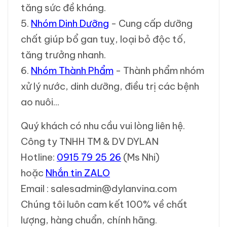
tăng sức đề kháng.
5.
Nhóm Dinh Dưỡng
- Cung cấp dưỡng
chất giúp bổ gan tuỵ, loại bỏ độc tố,
tăng trưởng nhanh.
6.
Nhóm Thành Phẩm
- Thành phẩm nhóm
xử lý nước, dinh dưỡng, điều trị các bệnh
ao nuôi...
Quý khách có nhu cầu vui lòng liên hệ.
Công ty TNHH TM & DV DYLAN
Hotline:
0915 79 25 26
(Ms Nhi)
hoặc
Nhắn tin ZALO
Email : salesadmin@dylanvina.com
Chúng tôi luôn cam kết 100% về chất
lượng, hàng chuẩn, chính hãng.