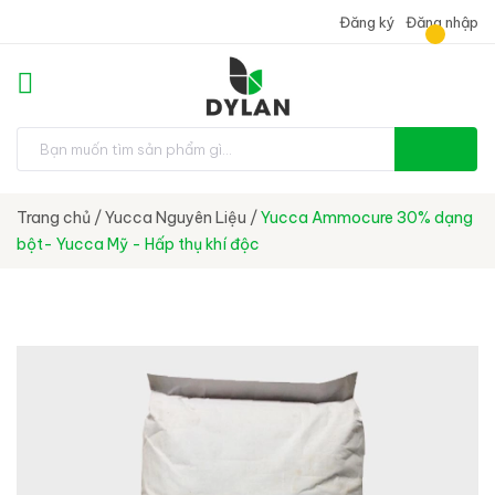
Đăng ký
Đăng nhập
Trang chủ
/
Yucca Nguyên Liệu
/
Yucca Ammocure 30% dạng
bột- Yucca Mỹ - Hấp thụ khí độc