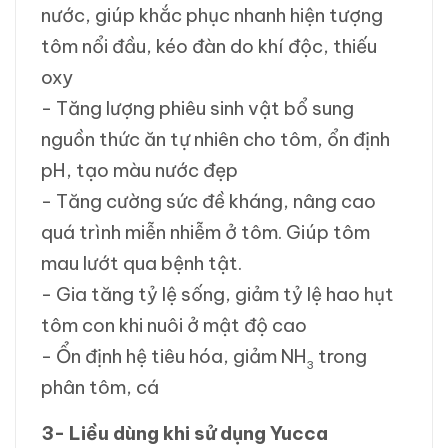
nước, giúp khắc phục nhanh hiện tượng
tôm nổi đầu, kéo đàn do khí độc, thiếu
oxy
- Tăng lượng phiêu sinh vật bổ sung
nguồn thức ăn tự nhiên cho tôm, ổn định
pH, tạo màu nước đẹp
- Tăng cường sức đề kháng, nâng cao
quá trình miễn nhiễm ở tôm. Giúp tôm
mau lướt qua bệnh tật.
- Gia tăng tỷ lệ sống, giảm tỷ lệ hao hụt
tôm con khi nuôi ở mật độ cao
- Ổn định hệ tiêu hóa, giảm NH
trong
3
phân tôm, cá
3- Liều dùng khi sử dụng
Yucca