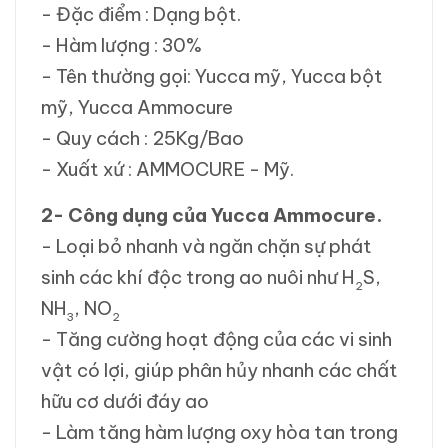
- Đặc điểm : Dạng bột.
- Hàm lượng : 30%
- Tên thường gọi: Yucca mỹ, Yucca bột
mỹ, Yucca Ammocure
- Quy cách : 25Kg/Bao
- Xuất xứ : AMMOCURE - Mỹ.
2- Công dụng của
Yucca Ammocure.
- Loại bỏ nhanh và ngăn chặn sự phát
sinh các khí độc trong ao nuôi như H
S,
2
NH
, NO
3
2
- Tăng cường hoạt động của các vi sinh
vật có lợi, giúp phân hủy nhanh các chất
hữu cơ dưới đáy ao
- Làm tăng hàm lượng oxy hòa tan trong