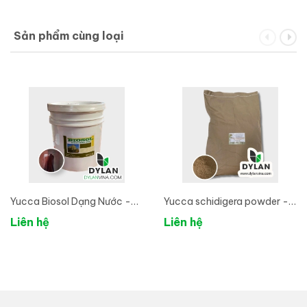
Sản phẩm cùng loại
Yucca Biosol Dạng Nước -
Yucca schidigera powder -
Nhập Khẩu Mỹ
Dạng Bột - Nhập khẩu
Liên hệ
Liên hệ
Mexico