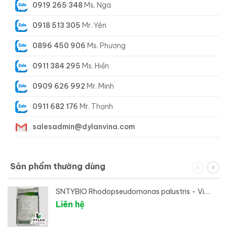
0919 265 348
Ms. Nga
0918 513 305
Mr. Yên
0896 450 906
Ms. Phương
0911 384 295
Ms. Hiền
0909 626 992
Mr. Minh
0911 682 176
Mr. Thạnh
salesadmin@dylanvina.com
Sản phẩm thường dùng
SNTYBIO Rhodopseudomonas palustris - Vi
sinh xử lý đáy ao
Liên hệ