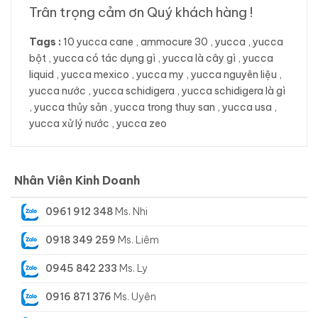
Trân trọng cảm ơn Quý khách hàng !
Tags :
10 yucca cane
,
ammocure 30
,
yucca
,
yucca
bột
,
yucca có tác dụng gì
,
yucca là cây gì
,
yucca
liquid
,
yucca mexico
,
yucca my
,
yucca nguyên liệu
,
yucca nước
,
yucca schidigera
,
yucca schidigera là gì
,
yucca thủy sản
,
yucca trong thuy san
,
yucca usa
,
yucca xử lý nước
,
yucca zeo
Nhân Viên Kinh Doanh
0961 912 348
Ms. Nhi
0918 349 259
Ms. Liêm
0945 842 233
Ms. Ly
0916 871 376
Ms. Uyên