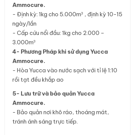
Ammocure.
- Định kỳ: 1kg cho 5.000m
, định kỳ 10-15
3
ngày/lần
- Cấp cứu nổi đầu: 1kg cho 2.000 –
3.000m
3
4- Phương Pháp khi sử dụng
Yucca
Ammocure.
- Hòa Yucca vào nước sạch với tỉ lệ 1:10
rồi tạt đều khắp ao
5- Lưu trữ và bảo quản
Yucca
Ammocure.
- Bảo quản nơi khô ráo, thoáng mát,
tránh ánh sáng trực tiếp.