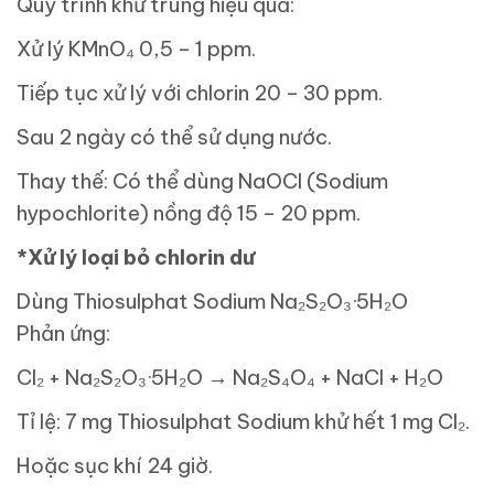
Quy trình khử trùng hiệu quả:
Xử lý KMnO₄ 0,5 – 1 ppm.
Tiếp tục xử lý với chlorin 20 – 30 ppm.
Sau 2 ngày có thể sử dụng nước.
Thay thế: Có thể dùng NaOCl (Sodium
hypochlorite) nồng độ 15 – 20 ppm.
*Xử lý loại bỏ chlorin dư
Dùng Thiosulphat Sodium Na₂S₂O₃·5H₂O
Phản ứng:
Cl₂ + Na₂S₂O₃·5H₂O → Na₂S₄O₄ + NaCl + H₂O
Tỉ lệ: 7 mg Thiosulphat Sodium khử hết 1 mg Cl₂.
Hoặc sục khí 24 giờ.