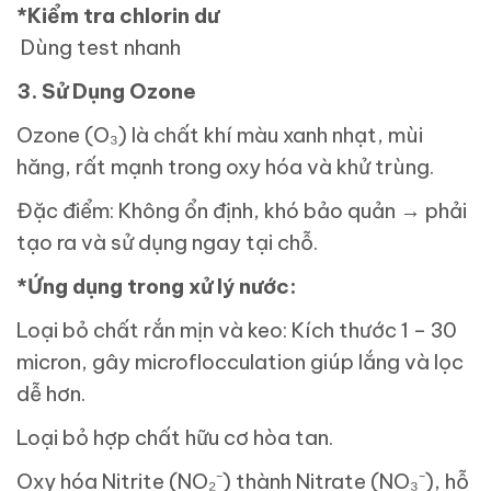
*Kiểm tra chlorin dư
Dùng test nhanh
3. Sử Dụng Ozone
Ozone (O₃) là chất khí màu xanh nhạt, mùi
hăng, rất mạnh trong oxy hóa và khử trùng.
Đặc điểm: Không ổn định, khó bảo quản → phải
tạo ra và sử dụng ngay tại chỗ.
*Ứng dụng trong xử lý nước:
Loại bỏ chất rắn mịn và keo: Kích thước 1 – 30
micron, gây microflocculation giúp lắng và lọc
dễ hơn.
Loại bỏ hợp chất hữu cơ hòa tan.
Oxy hóa Nitrite (NO₂⁻) thành Nitrate (NO₃⁻), hỗ