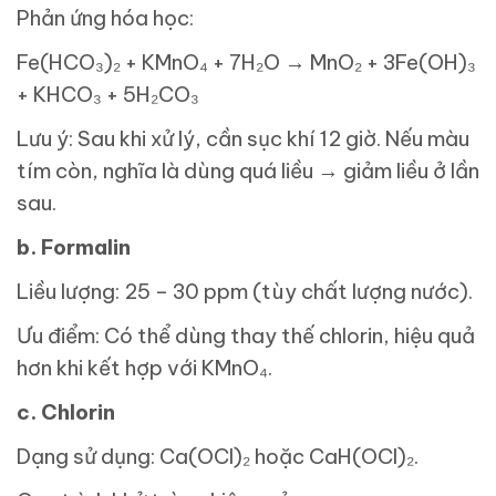
Phản ứng hóa học:
Fe(HCO₃)₂ + KMnO₄ + 7H₂O → MnO₂ + 3Fe(OH)₃
+ KHCO₃ + 5H₂CO₃
Lưu ý: Sau khi xử lý, cần sục khí 12 giờ. Nếu màu
tím còn, nghĩa là dùng quá liều → giảm liều ở lần
sau.
b. Formalin
Liều lượng: 25 – 30 ppm (tùy chất lượng nước).
Ưu điểm: Có thể dùng thay thế chlorin, hiệu quả
hơn khi kết hợp với KMnO₄.
c. Chlorin
Dạng sử dụng: Ca(OCl)₂ hoặc CaH(OCl)₂.