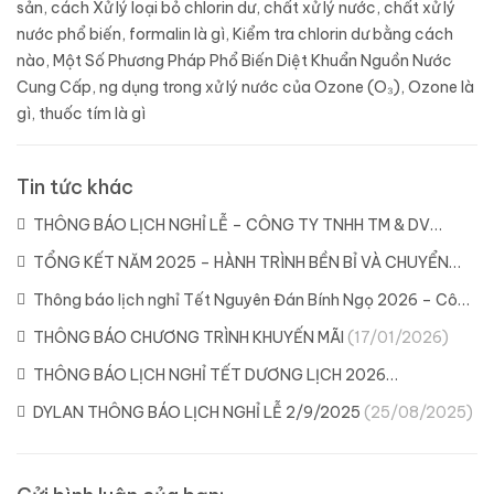
sản
,
cách Xử lý loại bỏ chlorin dư
,
chất xử lý nước
,
chất xử lý
nước phổ biến
,
formalin là gì
,
Kiểm tra chlorin dư bằng cách
nào
,
Một Số Phương Pháp Phổ Biến Diệt Khuẩn Nguồn Nước
Cung Cấp
,
ng dụng trong xử lý nước của Ozone (O₃)
,
Ozone là
gì
,
thuốc tím là gì
Tin tức khác
THÔNG BÁO LỊCH NGHỈ LỄ – CÔNG TY TNHH TM & DV
DYLAN
(21/04/2026)
TỔNG KẾT NĂM 2025 – HÀNH TRÌNH BỀN BỈ VÀ CHUYỂN
MÌNH CÙNG DYLAN
(11/02/2026)
Thông báo lịch nghỉ Tết Nguyên Đán Bính Ngọ 2026 – Công
ty Dylan
(04/02/2026)
THÔNG BÁO CHƯƠNG TRÌNH KHUYẾN MÃI
(17/01/2026)
THÔNG BÁO LỊCH NGHỈ TẾT DƯƠNG LỊCH 2026
(29/12/2025)
DYLAN THÔNG BÁO LỊCH NGHỈ LỄ 2/9/2025
(25/08/2025)