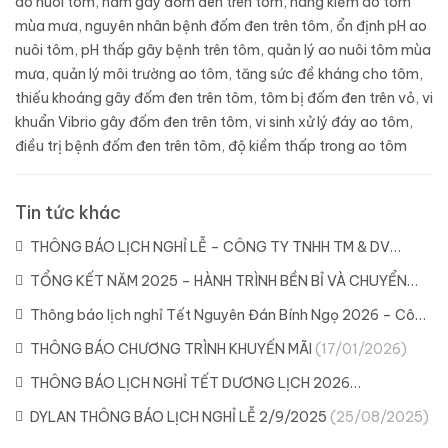
ao nuôi tôm
,
nấm gây đốm đen trên tôm
,
nâng kiềm ao tôm
mùa mưa
,
nguyên nhân bệnh đốm đen trên tôm
,
ổn định pH ao
nuôi tôm
,
pH thấp gây bệnh trên tôm
,
quản lý ao nuôi tôm mùa
mưa
,
quản lý môi trường ao tôm
,
tăng sức đề kháng cho tôm
,
thiếu khoáng gây đốm đen trên tôm
,
tôm bị đốm đen trên vỏ
,
vi
khuẩn Vibrio gây đốm đen trên tôm
,
vi sinh xử lý đáy ao tôm
,
điều trị bệnh đốm đen trên tôm
,
độ kiềm thấp trong ao tôm
Tin tức khác
THÔNG BÁO LỊCH NGHỈ LỄ – CÔNG TY TNHH TM & DV
DYLAN
(21/04/2026)
TỔNG KẾT NĂM 2025 – HÀNH TRÌNH BỀN BỈ VÀ CHUYỂN
MÌNH CÙNG DYLAN
(11/02/2026)
Thông báo lịch nghỉ Tết Nguyên Đán Bính Ngọ 2026 – Công
ty Dylan
(04/02/2026)
THÔNG BÁO CHƯƠNG TRÌNH KHUYẾN MÃI
(17/01/2026)
THÔNG BÁO LỊCH NGHỈ TẾT DƯƠNG LỊCH 2026
(29/12/2025)
DYLAN THÔNG BÁO LỊCH NGHỈ LỄ 2/9/2025
(25/08/2025)