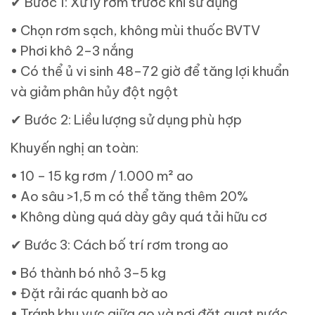
✔
Bước 1: Xử lý rơm trước khi sử dụng
• Chọn rơm sạch, không mùi thuốc BVTV
• Phơi khô 2–3 nắng
• Có thể ủ vi sinh 48–72 giờ để tăng lợi khuẩn
và giảm phân hủy đột ngột
✔
Bước 2: Liều lượng sử dụng phù hợp
Khuyến nghị an toàn:
• 10 – 15 kg rơm / 1.000 m² ao
• Ao sâu >1,5 m có thể tăng thêm 20%
• Không dùng quá dày gây quá tải hữu cơ
✔
Bước 3: Cách bố trí rơm trong ao
• Bó thành bó nhỏ 3–5 kg
• Đặt rải rác quanh bờ ao
• Tránh khu vực giữa ao và nơi đặt quạt nước