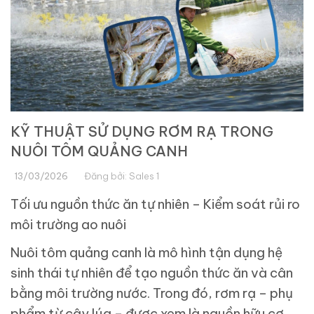
KỸ THUẬT SỬ DỤNG RƠM RẠ TRONG
NUÔI TÔM QUẢNG CANH
13/03/2026
Đăng bởi:
Sales 1
Tối ưu nguồn thức ăn tự nhiên – Kiểm soát rủi ro
môi trường ao nuôi
Nuôi tôm quảng canh là mô hình tận dụng hệ
sinh thái tự nhiên để tạo nguồn thức ăn và cân
bằng môi trường nước. Trong đó, rơm rạ – phụ
phẩm từ cây lúa – được xem là nguồn hữu cơ