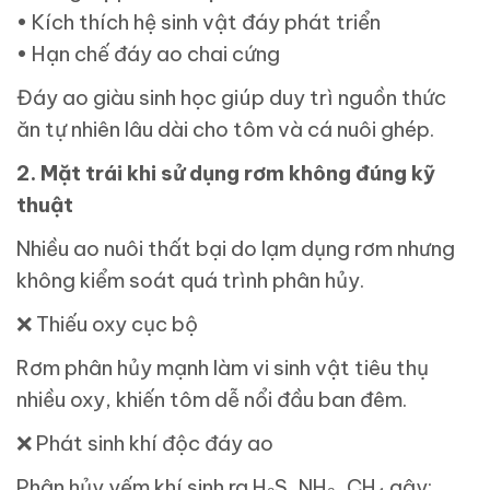
• Kích thích hệ sinh vật đáy phát triển
• Hạn chế đáy ao chai cứng
Đáy ao giàu sinh học giúp duy trì nguồn thức
ăn tự nhiên lâu dài cho tôm và cá nuôi ghép.
2. Mặt trái khi sử dụng rơm không đúng kỹ
thuật
Nhiều ao nuôi thất bại do lạm dụng rơm nhưng
không kiểm soát quá trình phân hủy.
❌
Thiếu oxy cục bộ
Rơm phân hủy mạnh làm vi sinh vật tiêu thụ
nhiều oxy, khiến tôm dễ nổi đầu ban đêm.
❌
Phát sinh khí độc đáy ao
Phân hủy yếm khí sinh ra H₂S, NH₃, CH₄ gây: