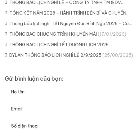
THÔNG BÁO LỊCH NGHỈ LỄ – CÔNG TY TNHH TM & DV
DYLAN
(21/04/2026)
TỔNG KẾT NĂM 2025 – HÀNH TRÌNH BỀN BỈ VÀ CHUYỂN
MÌNH CÙNG DYLAN
(11/02/2026)
Thông báo lịch nghỉ Tết Nguyên Đán Bính Ngọ 2026 – Công
ty Dylan
(04/02/2026)
THÔNG BÁO CHƯƠNG TRÌNH KHUYẾN MÃI
(17/01/2026)
THÔNG BÁO LỊCH NGHỈ TẾT DƯƠNG LỊCH 2026
(29/12/2025)
DYLAN THÔNG BÁO LỊCH NGHỈ LỄ 2/9/2025
(25/08/2025)
Gửi bình luận của bạn: