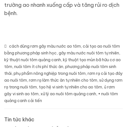
trường ao nhanh xuống cấp và tăng rủi ro dịch
bệnh.
cách dùng rơm gây màu nước ao tôm
,
cải tạo ao nuôi tôm
bằng phương pháp sinh học
,
gây màu nước nuôi tôm tự nhiên
,
kỹ thuật nuôi tôm quảng canh
,
kỹ thuật tạo mùn bã hữu cơ ao
tôm
,
nuôi tôm ít chi phí thức ăn
,
phương pháp nuôi tôm sinh
thái
,
phụ phẩm nông nghiệp trong nuôi tôm
,
rơm rạ cải tạo đáy
ao nuôi tôm
,
rơm rạ làm thức ăn tự nhiên cho tôm
,
sử dụng rơm
rạ trong nuôi tôm
,
tạo hệ vi sinh tự nhiên cho ao tôm
,
ủ rơm
gây vi sinh ao tôm
,
xử lý ao nuôi tôm quảng canh
,
• nuôi tôm
quảng canh cải tiến
Tin tức khác