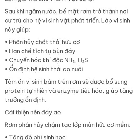
Sau khi ngâm nước, bề mặt rơm trở thành nơi
cư trú cho hệ vi sinh vật phát triển. Lớp vi sinh
này giúp:
• Phân hủy chất thải hữu cơ
• Hạn chế tích tụ bùn đáy
• Chuyển hóa khí độc NH₃, H₂S
• Ổn định hệ sinh thái ao nuôi
Tôm ăn vi sinh bám trên rơm sẽ được bổ sung
protein tự nhiên và enzyme tiêu hóa, giúp tăng
trưởng ổn định.
Cải thiện nền đáy ao
Rơm phân hủy chậm tạo lớp mùn hữu cơ mềm:
• Tăng độ phì sinh học