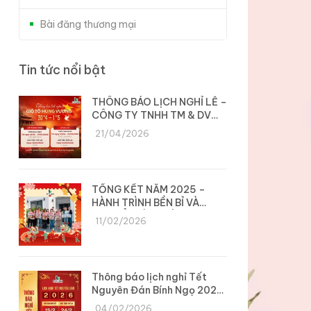
Bài đăng thương mại
Tin tức nổi bật
THÔNG BÁO LỊCH NGHỈ LỄ –
CÔNG TY TNHH TM & DV
DYLAN
21/04/2026
TỔNG KẾT NĂM 2025 –
HÀNH TRÌNH BỀN BỈ VÀ
CHUYỂN MÌNH CÙNG DYLAN
11/02/2026
Thông báo lịch nghỉ Tết
Nguyên Đán Bính Ngọ 2026
– Công ty Dylan
04/02/2026