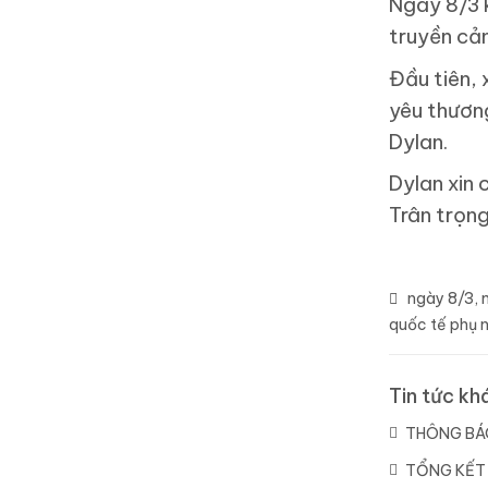
Ngày 8/3 k
truyền cảm
Đầu tiên, 
yêu thươn
Dylan.
Dylan xin 
Trân trọng
ngày 8/3
,
quốc tế phụ 
Tin tức kh
THÔNG BÁO
TỔNG KẾT 