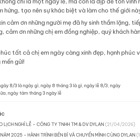
hông chỉ là một ngày lễ, mà còn là dịp để tôn vinh
 hứng, tạo nên sự khác biệt và làm cho thế giới nà
xin cảm ơn những người mẹ đã hy sinh thầm lặng, tiế
g, cảm ơn những chị em đồng nghiệp, quý khách hàn
chúc tất cả chị em ngày càng xinh đẹp, hạnh phúc 
 mến gửi!
ngày 8/3 là ngày gì
,
ngày 8 tháng 3 là gì
,
ngày lễ 8/3
,
ngày
nữa
,
ngày tám tháng 3 ngày lễ
ác
 LỊCH NGHỈ LỄ – CÔNG TY TNHH TM & DV DYLAN
(21/04/2026)
NĂM 2025 – HÀNH TRÌNH BỀN BỈ VÀ CHUYỂN MÌNH CÙNG DYLAN
(