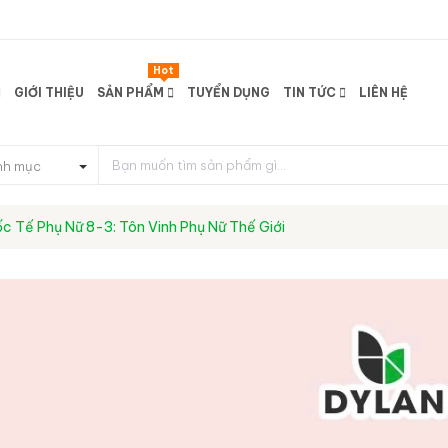
Hot
GIỚI THIỆU
SẢN PHẨM
TUYỂN DỤNG
TIN TỨC
LIÊN HỆ
nh mục
c Tế Phụ Nữ 8-3: Tôn Vinh Phụ Nữ Thế Giới