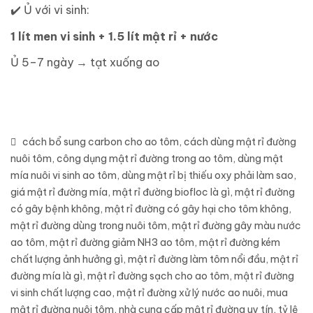
✔
️ Ủ với vi sinh:
1 lít men vi sinh + 1.5 lít mật rỉ + nước
Ủ 5–7 ngày → tạt xuống ao
cách bổ sung carbon cho ao tôm
,
cách dùng mật rỉ đường
nuôi tôm
,
công dụng mật rỉ đường trong ao tôm
,
dùng mật
mía nuôi vi sinh ao tôm
,
dùng mật rỉ bị thiếu oxy phải làm sao
,
giá mật rỉ đường mía
,
mật rỉ đường biofloc là gì
,
mật rỉ đường
có gây bệnh không
,
mật rỉ đường có gây hại cho tôm không
,
mật rỉ đường dùng trong nuôi tôm
,
mật rỉ đường gây màu nước
ao tôm
,
mật rỉ đường giảm NH3 ao tôm
,
mật rỉ đường kém
chất lượng ảnh hưởng gì
,
mật rỉ đường làm tôm nổi đầu
,
mật rỉ
đường mía là gì
,
mật rỉ đường sạch cho ao tôm
,
mật rỉ đường
vi sinh chất lượng cao
,
mật rỉ đường xử lý nước ao nuôi
,
mua
mật rỉ đường nuôi tôm
,
nhà cung cấp mật rỉ đường uy tín
,
tỷ lệ