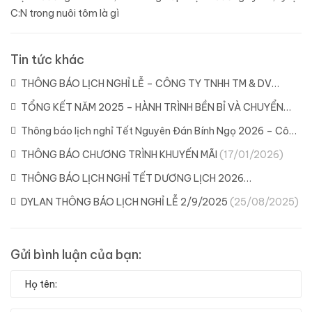
C:N trong nuôi tôm là gì
Tin tức khác
THÔNG BÁO LỊCH NGHỈ LỄ – CÔNG TY TNHH TM & DV
DYLAN
(21/04/2026)
TỔNG KẾT NĂM 2025 – HÀNH TRÌNH BỀN BỈ VÀ CHUYỂN
MÌNH CÙNG DYLAN
(11/02/2026)
Thông báo lịch nghỉ Tết Nguyên Đán Bính Ngọ 2026 – Công
ty Dylan
(04/02/2026)
THÔNG BÁO CHƯƠNG TRÌNH KHUYẾN MÃI
(17/01/2026)
THÔNG BÁO LỊCH NGHỈ TẾT DƯƠNG LỊCH 2026
(29/12/2025)
DYLAN THÔNG BÁO LỊCH NGHỈ LỄ 2/9/2025
(25/08/2025)
Gửi bình luận của bạn: