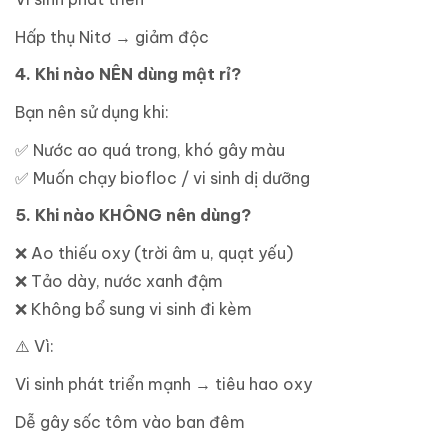
Hấp thụ Nitơ → giảm độc
4. Khi nào NÊN dùng mật rỉ?
Bạn nên sử dụng khi:
✅
Nước ao quá trong, khó gây màu
✅
Muốn chạy biofloc / vi sinh dị dưỡng
5. Khi nào KHÔNG nên dùng?
❌
Ao thiếu oxy (trời âm u, quạt yếu)
❌
Tảo dày, nước xanh đậm
❌
Không bổ sung vi sinh đi kèm
⚠
️ Vì:
Vi sinh phát triển mạnh → tiêu hao oxy
Dễ gây sốc tôm vào ban đêm