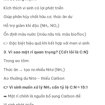
Kích thích vi sinh có lợi phát triển
Giúp phân hủy chất hữu cơ, thức ăn dư
Hỗ trợ giảm khí độc (NH₃, NO₂)
Ổn định màu nước (màu nâu trà, màu biofloc)
👉
Đặc biệt hiệu quả khi kết hợp với men vi sinh.
3. Vì sao mật rỉ quan trọng? (Cốt lõi là C:N)
Trong ao tôm:
Thức ăn → tạo ra nhiều Nitơ (NH₃)
Ao thường dư Nitơ – thiếu Carbon
👉
Vi sinh muốn xử lý NH₃ cần tỷ lệ C:N ≈ 15:1
➡
️ Mật rỉ chính là nguồn bổ sung Carbon để:
Vi sinh phát triển