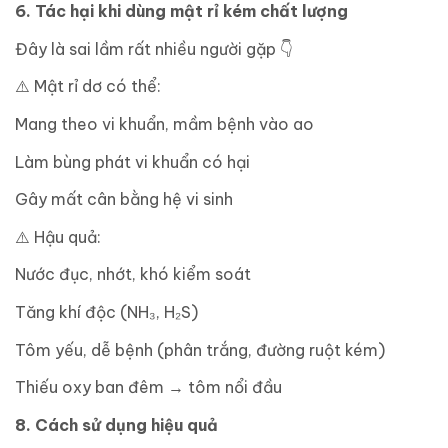
6. Tác hại khi dùng mật rỉ kém chất lượng
Đây là sai lầm rất nhiều người gặp
👇
⚠
️ Mật rỉ dơ có thể:
Mang theo vi khuẩn, mầm bệnh vào ao
Làm bùng phát vi khuẩn có hại
Gây mất cân bằng hệ vi sinh
⚠
️ Hậu quả:
Nước đục, nhớt, khó kiểm soát
Tăng khí độc (NH₃, H₂S)
Tôm yếu, dễ bệnh (phân trắng, đường ruột kém)
Thiếu oxy ban đêm → tôm nổi đầu
8. Cách sử dụng hiệu quả