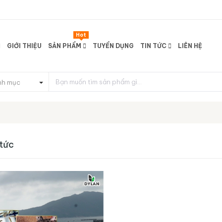
Hot
GIỚI THIỆU
SẢN PHẨM
TUYỂN DỤNG
TIN TỨC
LIÊN HỆ
nh mục
 tức