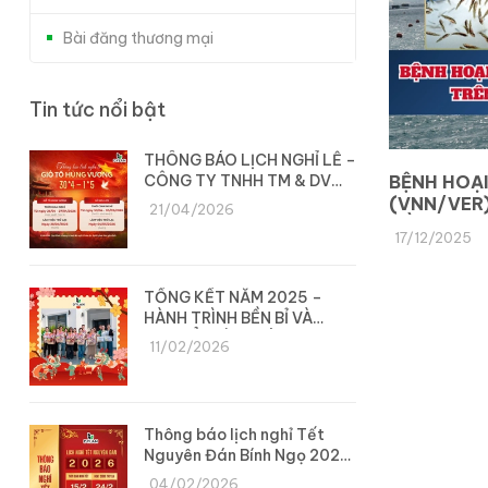
Bài đăng thương mại
Tin tức nổi bật
THÔNG BÁO LỊCH NGHỈ LỄ –
CÔNG TY TNHH TM & DV
BỆNH HOẠI
DYLAN
(VNN/VER)
21/04/2026
LỒNG
17/12/2025
TỔNG KẾT NĂM 2025 –
HÀNH TRÌNH BỀN BỈ VÀ
CHUYỂN MÌNH CÙNG DYLAN
11/02/2026
Thông báo lịch nghỉ Tết
Nguyên Đán Bính Ngọ 2026
– Công ty Dylan
04/02/2026