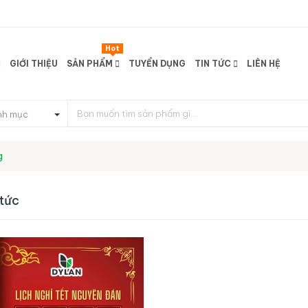
Hot
GIỚI THIỆU
SẢN PHẨM
TUYỂN DỤNG
TIN TỨC
LIÊN HỆ
nh mục
g
 tức