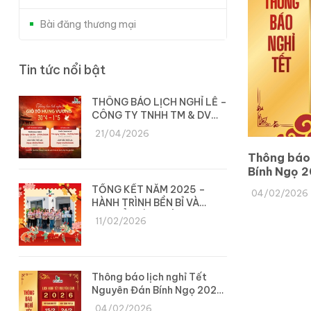
Bài đăng thương mại
Tin tức nổi bật
THÔNG BÁO LỊCH NGHỈ LỄ –
CÔNG TY TNHH TM & DV
DYLAN
21/04/2026
Thông báo 
Bính Ngọ 2
TỔNG KẾT NĂM 2025 –
04/02/2026
HÀNH TRÌNH BỀN BỈ VÀ
CHUYỂN MÌNH CÙNG DYLAN
11/02/2026
Thông báo lịch nghỉ Tết
Nguyên Đán Bính Ngọ 2026
– Công ty Dylan
04/02/2026