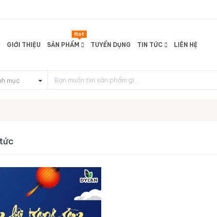
Hot
GIỚI THIỆU
SẢN PHẨM
TUYỂN DỤNG
TIN TỨC
LIÊN HỆ
nh mục
 tức