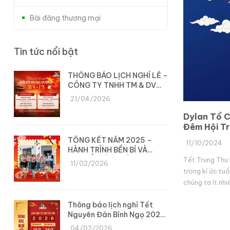
Bài đăng thương mại
Tin tức nổi bật
THÔNG BÁO LỊCH NGHỈ LỄ –
CÔNG TY TNHH TM & DV
DYLAN
21/04/2026
Dylan Tổ C
Đêm Hội T
Nhi
TỔNG KẾT NĂM 2025 –
11/10/2024
HÀNH TRÌNH BỀN BỈ VÀ
CHUYỂN MÌNH CÙNG DYLAN
Tết Trung Thu 
11/02/2026
trong kí ức tu
chúng ta ít nhi
rất háo hức ch
Thông báo lịch nghỉ Tết
Nguyên Đán Bính Ngọ 2026
– Công ty Dylan
04/02/2026