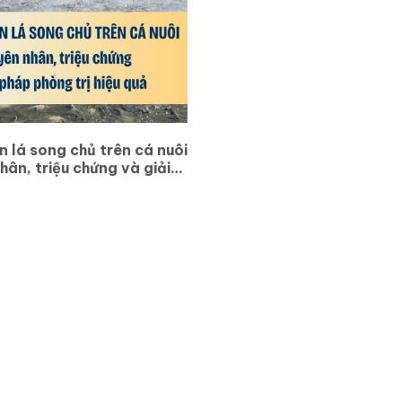
n lá song chủ trên cá nuôi
ân, triệu chứng và giải
 trị hiệu quả