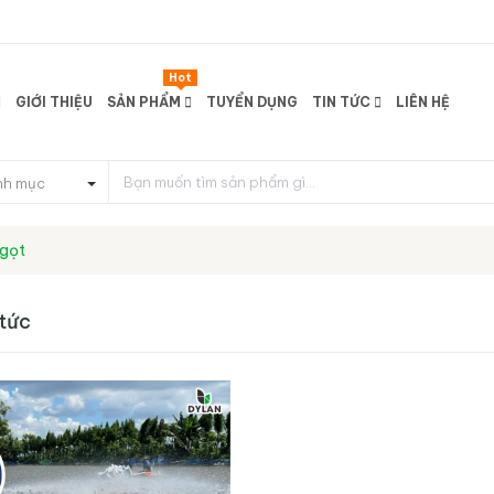
Hot
GIỚI THIỆU
SẢN PHẨM
TUYỂN DỤNG
TIN TỨC
LIÊN HỆ
nh mục
ngọt
 tức