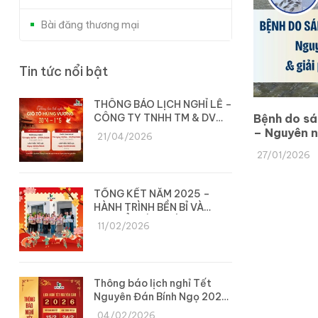
Bài đăng thương mại
Tin tức nổi bật
THÔNG BÁO LỊCH NGHỈ LỄ –
CÔNG TY TNHH TM & DV
Bệnh do sá
DYLAN
– Nguyên nh
21/04/2026
pháp phòng
27/01/2026
TỔNG KẾT NĂM 2025 –
HÀNH TRÌNH BỀN BỈ VÀ
CHUYỂN MÌNH CÙNG DYLAN
11/02/2026
Thông báo lịch nghỉ Tết
Nguyên Đán Bính Ngọ 2026
– Công ty Dylan
04/02/2026