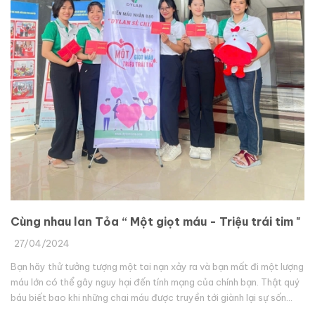
Cùng nhau lan Tỏa “ Một giọt máu - Triệu trái tim "
27/04/2024
Bạn hãy thử tưởng tượng một tai nạn xảy ra và bạn mất đi một lượng
máu lớn có thể gây nguy hại đến tính mạng của chính bạn. Thật quý
báu biết bao khi những chai máu được truyền tới giành lại sự sốn...