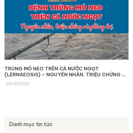
TRÙNG MỎ NEO TRÊN CÁ NƯỚC NGỌT
(LERNAEOSIS) – NGUYÊN NHÂN, TRIỆU CHỨNG VÀ
CÁCH PHÒNG TRỊ HIỆU QUẢ
05/12/2025
Danh mục tin tức