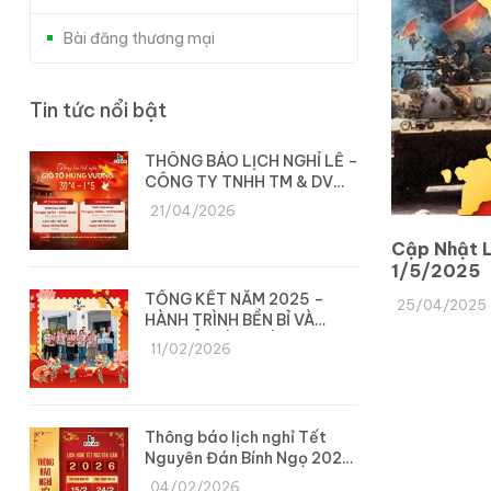
Bài đăng thương mại
Tin tức nổi bật
THÔNG BÁO LỊCH NGHỈ LỄ –
CÔNG TY TNHH TM & DV
DYLAN
21/04/2026
Cập Nhật L
1/5/2025
TỔNG KẾT NĂM 2025 –
25/04/2025
HÀNH TRÌNH BỀN BỈ VÀ
CHUYỂN MÌNH CÙNG DYLAN
11/02/2026
Thông báo lịch nghỉ Tết
Nguyên Đán Bính Ngọ 2026
– Công ty Dylan
04/02/2026