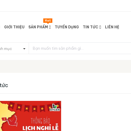
Hot
GIỚI THIỆU
SẢN PHẨM
TUYỂN DỤNG
TIN TỨC
LIÊN HỆ
nh mục
 tức