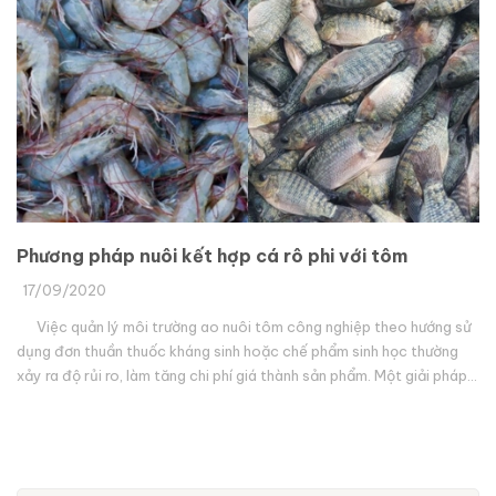
Phương pháp nuôi kết hợp cá rô phi với tôm
17/09/2020
Việc quản lý môi trường ao nuôi tôm công nghiệp theo hướng sử
dụng đơn thuần thuốc kháng sinh hoặc chế phẩm sinh học thường
xảy ra độ rủi ro, làm tăng chi phí giá thành sản phẩm. Một giải pháp
sử dụng thực vật phù du để hấp phụ các khí độc trong ao nuôi tôm
công nghiệp qua cơ chế lọc tảo của cá rô phi được nhiều người dân
áp dụng và mang lại hiệu quả đáng kể. Bài viết sau đây xin giới thiệu
về tính ăn lọc và việc nuôi ghép cá rô phi trong ao nuôi tôm.