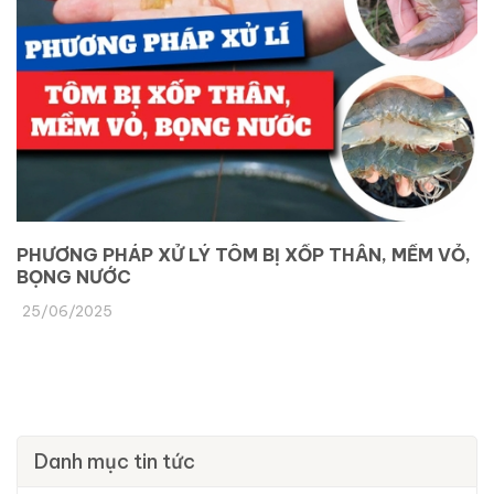
PHƯƠNG PHÁP XỬ LÝ TÔM BỊ XỐP THÂN, MỀM VỎ,
BỌNG NƯỚC
25/06/2025
Danh mục tin tức