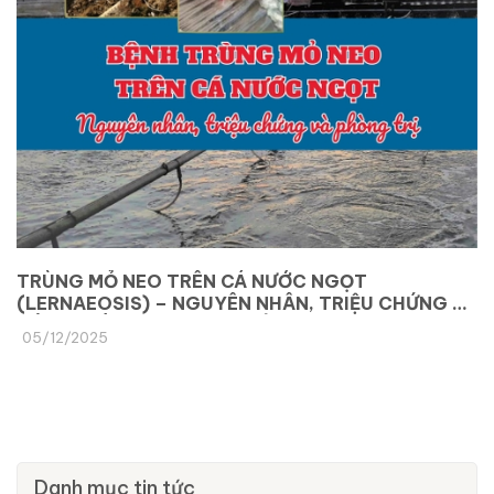
TRÙNG MỎ NEO TRÊN CÁ NƯỚC NGỌT
(LERNAEOSIS) – NGUYÊN NHÂN, TRIỆU CHỨNG VÀ
CÁCH PHÒNG TRỊ HIỆU QUẢ
05/12/2025
Danh mục tin tức