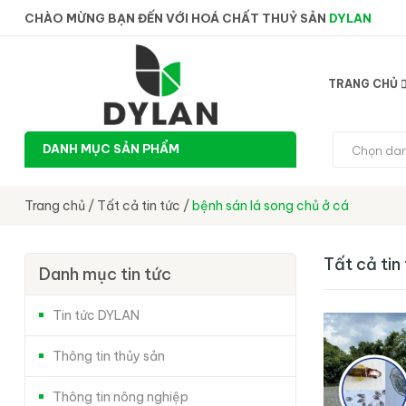
CHÀO MỪNG BẠN ĐẾN VỚI HOÁ CHẤT THUỶ SẢN
DYLAN
TRANG CHỦ
DANH MỤC SẢN PHẨM
Chọn da
Trang chủ
/
Tất cả tin tức
/
bệnh sán lá song chủ ở cá
Tất cả tin
Danh mục tin tức
Tin tức DYLAN
Thông tin thủy sản
Thông tin nông nghiệp