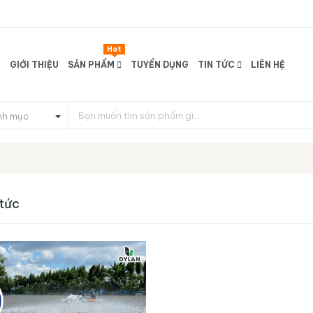
Hot
GIỚI THIỆU
SẢN PHẨM
TUYỂN DỤNG
TIN TỨC
LIÊN HỆ
nh mục
 tức