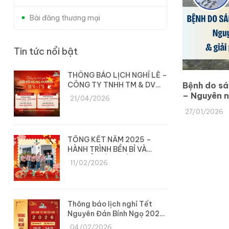
Bài đăng thương mại
Tin tức nổi bật
THÔNG BÁO LỊCH NGHỈ LỄ –
CÔNG TY TNHH TM & DV
Bệnh do sá
DYLAN
– Nguyên nh
21/04/2026
pháp phòng
27/01/2026
TỔNG KẾT NĂM 2025 –
HÀNH TRÌNH BỀN BỈ VÀ
CHUYỂN MÌNH CÙNG DYLAN
11/02/2026
Thông báo lịch nghỉ Tết
Nguyên Đán Bính Ngọ 2026
– Công ty Dylan
04/02/2026