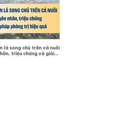
n lá song chủ trên cá nuôi
ân, triệu chứng và giải
 trị hiệu quả