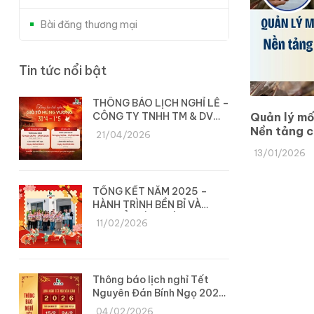
Bài đăng thương mại
Tin tức nổi bật
THÔNG BÁO LỊCH NGHỈ LỄ –
CÔNG TY TNHH TM & DV
Quản lý mố
DYLAN
Nền tảng c
21/04/2026
và bền vữ
13/01/2026
TỔNG KẾT NĂM 2025 –
HÀNH TRÌNH BỀN BỈ VÀ
CHUYỂN MÌNH CÙNG DYLAN
11/02/2026
Thông báo lịch nghỉ Tết
Nguyên Đán Bính Ngọ 2026
– Công ty Dylan
04/02/2026