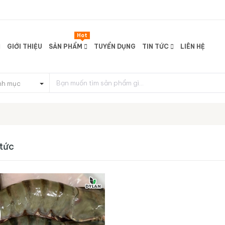
Hot
GIỚI THIỆU
SẢN PHẨM
TUYỂN DỤNG
TIN TỨC
LIÊN HỆ
nh mục
 tức