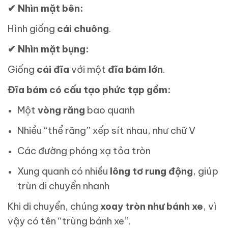
✔
Nhìn mặt bên:
Hình giống
cái chuông
.
✔
Nhìn mặt bụng:
Giống
cái đĩa
với một
đĩa bám lớn
.
Đĩa bám có cấu tạo phức tạp gồm:
Một
vòng răng
bao quanh
Nhiều “thể răng” xếp sít nhau, như chữ V
Các đường phóng xạ tỏa tròn
Xung quanh có nhiều
lông tơ rung động
, giúp
trùn di chuyển nhanh
Khi di chuyển, chúng
xoay tròn như bánh xe
, vì
vậy có tên “trùng bánh xe”.