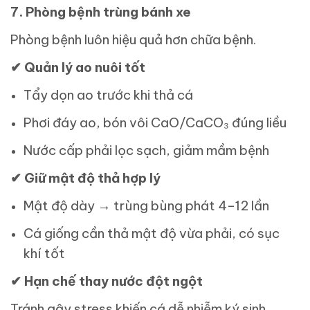
7. Phòng bệnh trùng bánh xe
Phòng bệnh luôn hiệu quả hơn chữa bệnh.
✔
Quản lý ao nuôi tốt
Tẩy dọn ao trước khi thả cá
Phơi đáy ao, bón vôi CaO/CaCO₃ đúng liều
Nước cấp phải lọc sạch, giảm mầm bệnh
✔
Giữ mật độ thả hợp lý
Mật độ dày → trùng bùng phát 4–12 lần
Cá giống cần thả mật độ vừa phải, có sục
khí tốt
✔
Hạn chế thay nước đột ngột
Tránh gây stress khiến cá dễ nhiễm ký sinh.