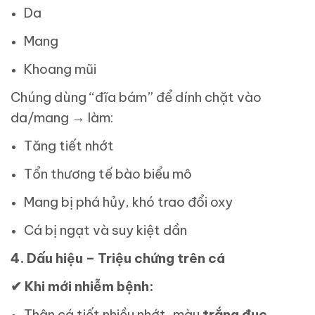
Da
Mang
Khoang mũi
Chúng dùng “đĩa bám” để dính chặt vào
da/mang → làm:
Tăng tiết nhớt
Tổn thương tế bào biểu mô
Mang bị phá hủy, khó trao đổi oxy
Cá bị ngạt và suy kiệt dần
4. Dấu hiệu – Triệu chứng trên cá
✔
Khi mới nhiễm bệnh:
Thân cá tiết nhiều nhớt, màu
trắng đục