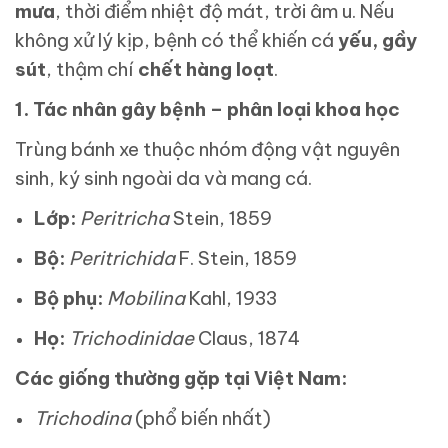
mưa
, thời điểm nhiệt độ mát, trời âm u. Nếu
không xử lý kịp, bệnh có thể khiến cá
yếu, gầy
sút
, thậm chí
chết hàng loạt
.
1. Tác nhân gây bệnh – phân loại khoa học
Trùng bánh xe thuộc nhóm động vật nguyên
sinh, ký sinh ngoài da và mang cá.
Lớp:
Peritricha
Stein, 1859
Bộ:
Peritrichida
F. Stein, 1859
Bộ phụ:
Mobilina
Kahl, 1933
Họ:
Trichodinidae
Claus, 1874
Các giống thường gặp tại Việt Nam:
Trichodina
(phổ biến nhất)