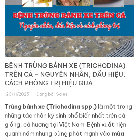
BỆNH TRÙNG BÁNH XE (TRICHODINA)
TRÊN CÁ – NGUYÊN NHÂN, DẤU HIỆU,
CÁCH PHÒNG TRỊ HIỆU QUẢ
26/11/2025
Đăng bởi:
Sales 1
Trùng bánh xe (Trichodina spp.)
là một trong
những tác nhân ký sinh phổ biến nhất trên cá
giống, cá hương tại Việt Nam. Bệnh xuất hiện
quanh năm nhưng bùng phát mạnh vào
mùa