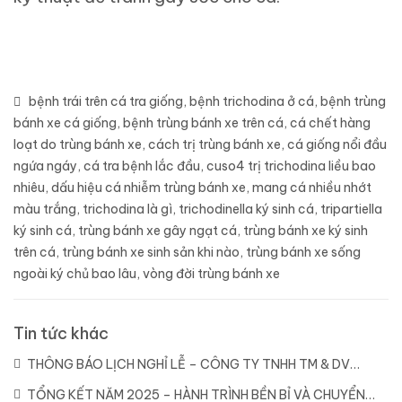
bệnh trái trên cá tra giống
,
bệnh trichodina ở cá
,
bệnh trùng
bánh xe cá giống
,
bệnh trùng bánh xe trên cá
,
cá chết hàng
loạt do trùng bánh xe
,
cách trị trùng bánh xe
,
cá giống nổi đầu
ngứa ngáy
,
cá tra bệnh lắc đầu
,
cuso4 trị trichodina liều bao
nhiêu
,
dấu hiệu cá nhiễm trùng bánh xe
,
mang cá nhiều nhớt
màu trắng
,
trichodina là gì
,
trichodinella ký sinh cá
,
tripartiella
ký sinh cá
,
trùng bánh xe gây ngạt cá
,
trùng bánh xe ký sinh
trên cá
,
trùng bánh xe sinh sản khi nào
,
trùng bánh xe sống
ngoài ký chủ bao lâu
,
vòng đời trùng bánh xe
Tin tức khác
THÔNG BÁO LỊCH NGHỈ LỄ – CÔNG TY TNHH TM & DV
DYLAN
(21/04/2026)
TỔNG KẾT NĂM 2025 – HÀNH TRÌNH BỀN BỈ VÀ CHUYỂN