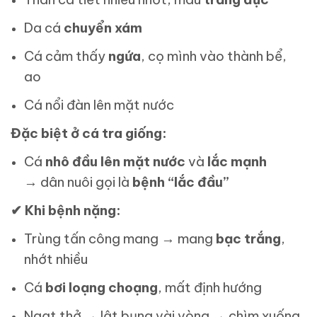
Da cá
chuyển xám
Cá cảm thấy
ngứa
, cọ mình vào thành bể,
ao
Cá nổi đàn lên mặt nước
Đặc biệt ở cá tra giống:
Cá
nhô đầu lên mặt nước
và
lắc mạnh
→ dân nuôi gọi là
bệnh “lắc đầu”
✔
Khi bệnh nặng:
Trùng tấn công mang → mang
bạc trắng
,
nhớt nhiều
Cá
bơi loạng choạng
, mất định hướng
Ngạt thở → lật bụng vài vòng → chìm xuống