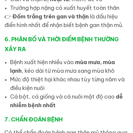
Trường hợp nặng có xuất huyết toàn thân
👉
Đốm trắng trên gan và thận
là dấu hiệu
điển hình nhất để nhận biết bệnh gan thận mủ.
6. PHÂN BỐ VÀ THỜI ĐIỂM BỆNH THƯỜNG
XẢY RA
Bệnh xuất hiện nhiều vào
mùa mưa, mùa
lạnh
, kéo dài từ mùa mưa sang mùa khô
Mức độ thiệt hại khác nhau tùy từng năm và
điều kiện nuôi
Cá bột, cá giống và cá nuôi mật độ cao
dễ
nhiễm bệnh nhất
7. CHẨN ĐOÁN BỆNH
Có thể chẩn đoán bệnh gan thận mủ thông qua: