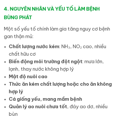
4. NGUYÊN NHÂN VÀ YẾU TỐ LÀM BỆNH
BÙNG PHÁT
Một số yếu tố chính làm gia tăng nguy cơ bệnh
gan thận mủ:
Chất lượng nước kém
: NH₃, NO₂ cao, nhiều
chất hữu cơ
Biến động môi trường đột ngột
: mưa lớn,
lạnh, thay nước không hợp lý
Mật độ nuôi cao
Thức ăn kém chất lượng hoặc cho ăn không
hợp lý
Cá giống yếu, mang mầm bệnh
Quản lý ao nuôi chưa tốt
, đáy ao dơ, nhiều
bùn