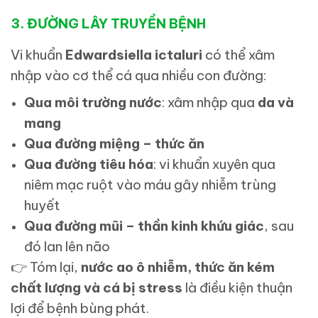
3. ĐƯỜNG LÂY TRUYỀN BỆNH
Vi khuẩn
Edwardsiella ictaluri
có thể xâm
nhập vào cơ thể cá qua nhiều con đường:
Qua môi trường nước
: xâm nhập qua
da và
mang
Qua đường miệng – thức ăn
Qua đường tiêu hóa
: vi khuẩn xuyên qua
niêm mạc ruột vào máu gây nhiễm trùng
huyết
Qua đường mũi – thần kinh khứu giác
, sau
đó lan lên não
👉
Tóm lại,
nước ao ô nhiễm, thức ăn kém
chất lượng và cá bị stress
là điều kiện thuận
lợi để bệnh bùng phát.