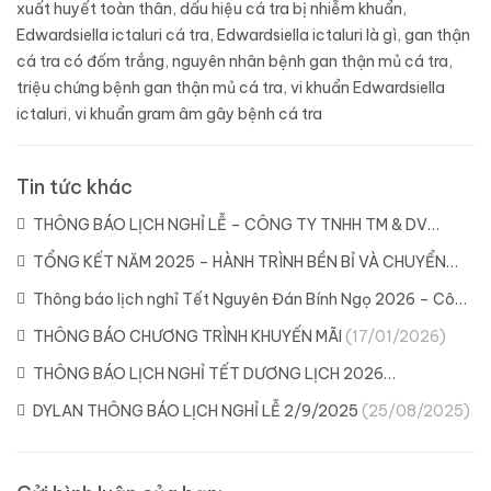
xuất huyết toàn thân
,
dấu hiệu cá tra bị nhiễm khuẩn
,
Edwardsiella ictaluri cá tra
,
Edwardsiella ictaluri là gì
,
gan thận
cá tra có đốm trắng
,
nguyên nhân bệnh gan thận mủ cá tra
,
triệu chứng bệnh gan thận mủ cá tra
,
vi khuẩn Edwardsiella
ictaluri
,
vi khuẩn gram âm gây bệnh cá tra
Tin tức khác
THÔNG BÁO LỊCH NGHỈ LỄ – CÔNG TY TNHH TM & DV
DYLAN
(21/04/2026)
TỔNG KẾT NĂM 2025 – HÀNH TRÌNH BỀN BỈ VÀ CHUYỂN
MÌNH CÙNG DYLAN
(11/02/2026)
Thông báo lịch nghỉ Tết Nguyên Đán Bính Ngọ 2026 – Công
ty Dylan
(04/02/2026)
THÔNG BÁO CHƯƠNG TRÌNH KHUYẾN MÃI
(17/01/2026)
THÔNG BÁO LỊCH NGHỈ TẾT DƯƠNG LỊCH 2026
(29/12/2025)
DYLAN THÔNG BÁO LỊCH NGHỈ LỄ 2/9/2025
(25/08/2025)