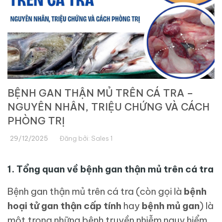
BỆNH GAN THẬN MỦ TRÊN CÁ TRA –
NGUYÊN NHÂN, TRIỆU CHỨNG VÀ CÁCH
PHÒNG TRỊ
29/12/2025
Đăng bởi:
Sales 1
1. Tổng quan về bệnh gan thận mủ trên cá tra
Bệnh gan thận mủ trên cá tra (còn gọi là
bệnh
hoại tử gan thận cấp tính
hay
bệnh mủ gan
) là
một trong những bệnh truyền nhiễm nguy hiểm