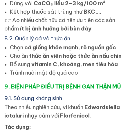
Dùng vôi
CaCO₃ liều 2–3 kg/100 m²
Kết hợp thuốc sát trùng như
BKC,...
👉
Ao nhiều chất hữu cơ nên ưu tiên các sản
phẩm
ít bị ảnh hưởng bởi bùn đáy
.
8.2. Quản lý cá và thức ăn
Chọn
cá giống khỏe mạnh, rõ nguồn gốc
Cho ăn
thức ăn viên hoặc thức ăn nấu chín
Bổ sung
vitamin C, khoáng, men tiêu hóa
Tránh nuôi mật độ quá cao
9. BIỆN PHÁP ĐIỀU TRỊ BỆNH GAN THẬN MỦ
9.1. Sử dụng kháng sinh
Theo nhiều nghiên cứu, vi khuẩn
Edwardsiella
ictaluri
nhạy cảm với
Florfenicol
.
Tác dụng: