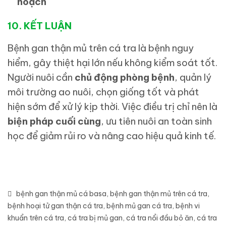
hoạch
10. KẾT LUẬN
Bệnh gan thận mủ trên cá tra là bệnh nguy
hiểm, gây thiệt hại lớn nếu không kiểm soát tốt.
Người nuôi cần
chủ động phòng bệnh
, quản lý
môi trường ao nuôi, chọn giống tốt và phát
hiện sớm để xử lý kịp thời. Việc điều trị chỉ nên là
biện pháp cuối cùng
, ưu tiên nuôi an toàn sinh
học để giảm rủi ro và nâng cao hiệu quả kinh tế.
bệnh gan thận mủ cá basa
,
bệnh gan thận mủ trên cá tra
,
bệnh hoại tử gan thận cá tra
,
bệnh mủ gan cá tra
,
bệnh vi
khuẩn trên cá tra
,
cá tra bị mủ gan
,
cá tra nổi đầu bỏ ăn
,
cá tra