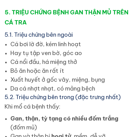
5. TRIỆU CHỨNG BỆNH GAN THẬN MỦ TRÊN
CÁ TRA
5.1. Triệu chứng bên ngoài
Cá bơi lờ đờ, kém linh hoạt
Hay tụ tập ven bờ, góc ao
Cá nổi đầu, há miệng thở
Bỏ ăn hoặc ăn rất ít
Xuất huyết ở gốc vây, miệng, bụng
Da cá nhợt nhạt, có mảng bệch
5.2. Triệu chứng bên trong (đặc trưng nhất)
Khi mổ cá bệnh thấy:
Gan, thận, tỳ tạng có nhiều đốm trắng
(đốm mủ)
Gan và thận bị
hoại tử
, mềm, dễ vỡ