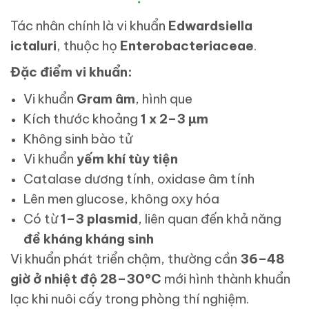
Tác nhân chính là vi khuẩn
Edwardsiella
ictaluri
, thuộc họ
Enterobacteriaceae
.
Đặc điểm vi khuẩn:
Vi khuẩn
Gram âm
, hình que
Kích thước khoảng
1 x 2–3 µm
Không sinh bào tử
Vi khuẩn
yếm khí tùy tiện
Catalase dương tính, oxidase âm tính
Lên men glucose, không oxy hóa
Có từ
1–3 plasmid
, liên quan đến khả năng
đề kháng kháng sinh
Vi khuẩn phát triển chậm, thường cần
36–48
giờ ở nhiệt độ 28–30°C
mới hình thành khuẩn
lạc khi nuôi cấy trong phòng thí nghiệm.