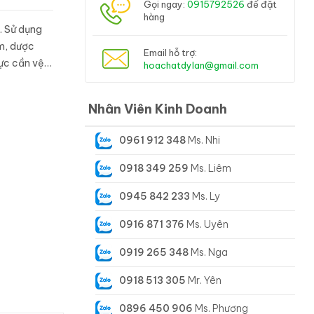
Gọi ngay:
0915792526
để đặt
hàng
. Sử dụng
m, dược
Email hỗ trợ:
vực cần vệ
hoachatdylan@gmail.com
ng ...
Nhân Viên Kinh Doanh
0961 912 348
Ms. Nhi
0918 349 259
Ms. Liêm
0945 842 233
Ms. Ly
0916 871 376
Ms. Uyên
0919 265 348
Ms. Nga
0918 513 305
Mr. Yên
0896 450 906
Ms. Phương