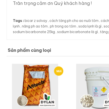
Trân trọng cảm ơn Quý khách hàng !
Tags :
bicar z solvay
,
cách tăng ph cho ao nuôi tôm
,
cách
lạnh
,
nâng ph ao tôm
,
ph trong ao tôm
,
soda lạnh là gì
,
sod
sodium bicarbonate 25kg
,
sodium bicarbonate là gì
,
tăng
Sản phẩm cùng loại