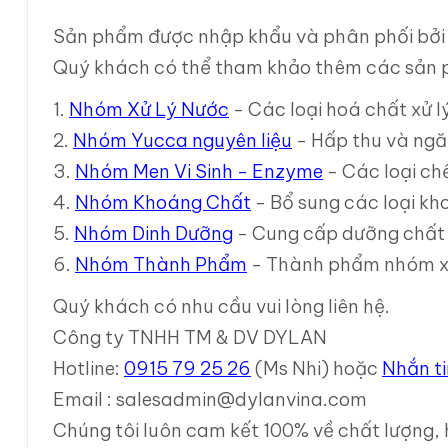
Sản phẩm được nhập khẩu và phân phối bở
Quý khách có thể tham khảo thêm các sản 
1.
Nhóm Xử Lý Nước
- Các loại hoá chất xử lý
2.
Nhóm Yucca nguyên liệu
- Hấp thu và ngă
3.
Nhóm Men Vi Sinh - Enzyme
- Các loại chế
4.
Nhóm Khoáng Chất
- Bổ sung các loại kh
5.
Nhóm Dinh Dưỡng
- Cung cấp dưỡng chất g
6.
Nhóm Thành Phẩm
- Thành phẩm nhóm xử l
Quý khách có nhu cầu vui lòng liên hệ.
Công ty TNHH TM & DV DYLAN
Hotline:
0915 79 25 26
(Ms Nhi) hoặc
Nhắn t
Email : salesadmin@dylanvina.com
Chúng tôi luôn cam kết 100% về chất lượng,