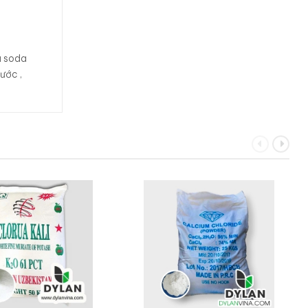
á soda
nước
,