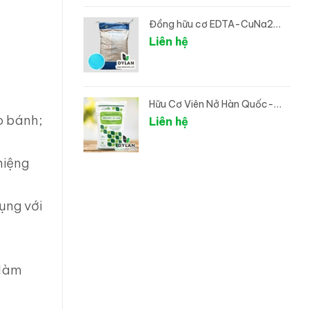
Đồng hữu cơ EDTA-CuNa2
(Đồng Chelate)
Liên hệ
Hữu Cơ Viên Nở Hàn Quốc-
o bánh;
ORGANIC DL LEEK
Liên hệ
miệng
ụng với
 làm