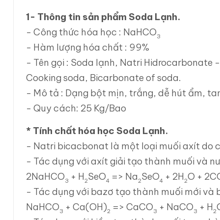
1- Thông tin sản phẩm
Soda Lạnh.
- Công thức hóa học : NaHCO
3
- Hàm lượng hóa chất : 99%
- Tên gọi : Soda lạnh, Natri Hidrocarbonate
Cooking soda, Bicarbonate of soda.
- Mô tả : Dạng bột mịn, trắng, dễ hút ẩm, t
- Quy cách: 25 Kg/Bao
* Tính chất hóa học Soda Lạnh.
- Natri bicacbonat là một loại muối axít do 
- Tác dụng với axít giải tạo thành muối và n
2NaHCO
+ H
SeO
=> Na
SeO
+ 2H
O + 2C
3
2
4
2
4
2
- Tác dụng với bazơ tạo thành muối mới và 
NaHCO
+ Ca(OH)
=> CaCO
+ NaCO
+ H
3
2
3
3
2