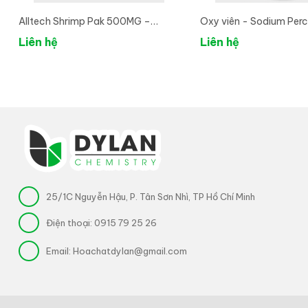
Alltech Shrimp Pak 500MG –
Oxy viên - Sodium Per
Vitamin Tổng Hợp Và Khoáng Hữu
95%
Liên hệ
Liên hệ
Cơ
25/1C Nguyễn Hậu, P. Tân Sơn Nhì, TP Hồ Chí Minh
Điện thoại:
0915 79 25 26
Email:
Hoachatdylan@gmail.com