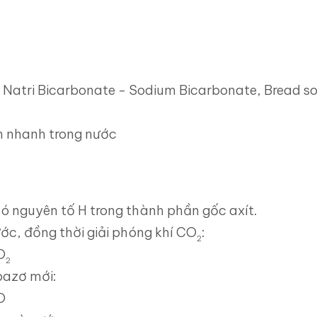
 - Natri Bicarbonate - Sodium Bicarbonate, Bread s
an nhanh trong nước
có nguyên tố H trong thành phần gốc axít.
ước, đồng thời giải phóng khí CO
:
2
O
2
bazơ mới:
O