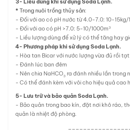
3- Liều dùng khi sử dụng
Soda Lạnh.
*
Trong nuôi trồng thủy sản:
- Đối với ao có pH nước từ 4.0-7.0: 10-15kg
- Đối với ao có pH >7.0: 5-10/1000m
3
- Liều lượng dùng để xử lý có thể tăng hay g
4- Phương pháp khi sử dụng
Soda Lạnh.
- Hòa tan Bicar với nước lượng vừa đủ rồi tạ
- Đánh lúc ban đêm
- Nên chia NaHCO
ra đánh nhiều lần trong
3
- Có thể đánh kèm với vôi cho hiệu quả cao 
5- Lưu trữ và bảo quản Soda Lạnh.
- Bảo quản trong bao kín, đặt nơi khô ráo, t
quản là nhiệt độ phòng.
________________