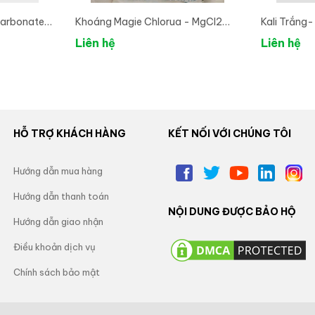
carbonate
Khoáng Magie Chlorua - MgCl2
Kali Trắng-
Kim Cương - MgCl2.6H2O
Liên hệ
Liên hệ
HỖ TRỢ KHÁCH HÀNG
KẾT NỐI VỚI CHÚNG TÔI
Hướng dẫn mua hàng
Hướng dẫn thanh toán
NỘI DUNG ĐƯỢC BẢO HỘ
Hướng dẫn giao nhận
Điều khoản dịch vụ
Chính sách bảo mật