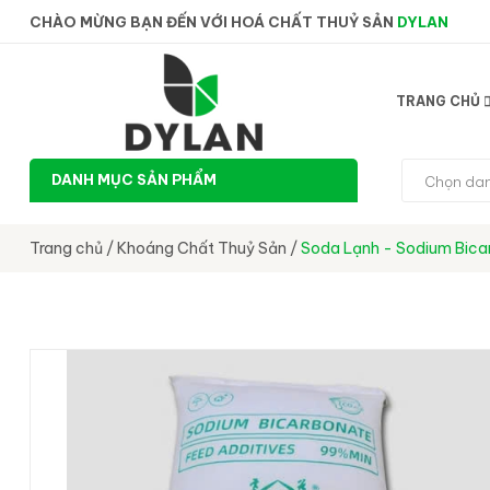
CHÀO MỪNG BẠN ĐẾN VỚI HOÁ CHẤT THUỶ SẢN
DYLAN
TRANG CHỦ
DANH MỤC SẢN PHẨM
Chọn da
Trang chủ
/
Khoáng Chất Thuỷ Sản
/
Soda Lạnh - Sodium Bic