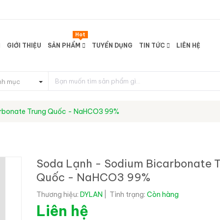
Hot
GIỚI THIỆU
SẢN PHẨM
TUYỂN DỤNG
TIN TỨC
LIÊN HỆ
nh mục
arbonate Trung Quốc - NaHCO3 99%
Soda Lạnh - Sodium Bicarbonate 
Quốc - NaHCO3 99%
Thương hiệu:
DYLAN
|
Tình trạng:
Còn hàng
Liên hệ