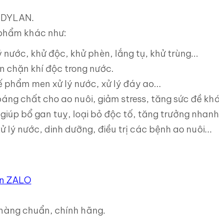
i DYLAN.
phẩm khác như:
 nước, khử độc, khử phèn, lắng tụ, khử trùng...
n chặn khí độc trong nước.
 phẩm men xử lý nước, xử lý đáy ao...
oáng chất cho ao nuôi, giảm stress, tăng sức đề kh
iúp bổ gan tuỵ, loại bỏ độc tố, tăng trưởng nhanh
ý nước, dinh dưỡng, điều trị các bệnh ao nuôi...
in ZALO
 hàng chuẩn, chính hãng.