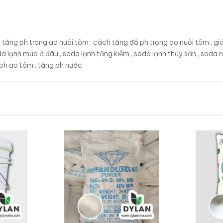
 tăng ph trong ao nuôi tôm
,
cách tăng độ ph trong ao nuôi tôm
,
gi
a lạnh mua ở đâu
,
soda lạnh tăng kiềm
,
soda lạnh thủy sản
,
soda 
 ph ao tôm
,
tăng ph nước