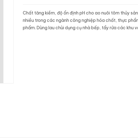
Chất tăng kiềm, độ ổn định pH cho ao nuôi tôm thủy sản
nhiều trong các ngành công nghiệp hóa chất, thực phẩ
phẩm. Dùng lau chùi dụng cụ nhà bếp, tẩy rửa các khu 
sinh nhờ tính năng mài mòn, tác dụng với một số chất (đó