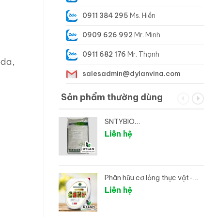
0911 384 295
Ms. Hiền
0909 626 992
Mr. Minh
0911 682 176
Mr. Thạnh
oda,
salesadmin@dylanvina.com
Sản phẩm thường dùng
SNTYBIO
Rhodopseudomonas palustris
Liên hệ
- Vi sinh xử lý đáy ao
Phân hữu cơ lỏng thực vật-
Can hữu cơ 04
Liên hệ