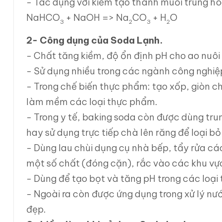
- Tác dụng với kiềm tạo thành muối trung h
NaHCO
+ NaOH => Na
CO
+ H
O
3
2
3
2
2- Công dụng của Soda Lạnh.
- Chất tăng kiềm, độ ổn định pH cho ao nuôi
- Sử dụng nhiều trong các ngành công nghi
- Trong chế biến thực phẩm: tạo xốp, giòn c
làm mềm các loại thực phẩm.
- Trong y tế, baking soda còn được dùng tr
hay sử dụng trực tiếp chà lên răng để loại
- Dùng lau chùi dụng cụ nhà bếp, tẩy rửa cá
một số chất (đóng cặn), rắc vào các khu vự
- Dùng để tạo bọt và tăng pH trong các loại t
- Ngoài ra còn được ứng dụng trong xử lý nư
đẹp.