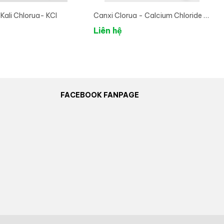
 Kali Chlorua- KCl
Canxi Clorua - Calcium Chloride -
CaCl2.2H2O
Liên hệ
FACEBOOK FANPAGE