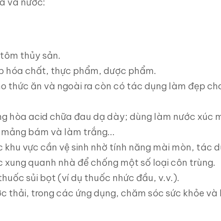
òa và nước:
 tôm thủy sản.
ệp hóa chất, thực phẩm, dược phẩm.
ho thức ăn và ngoài ra còn có tác dụng làm đẹp ch
ung hòa acid chữa đau dạ dày; dùng làm nước xúc 
 bỏ mảng bám và làm trắng…
c khu vực cần vệ sinh nhờ tính năng mài mòn, tác d
c xung quanh nhà để chống một số loại côn trùng.
huốc sủi bọt (ví dụ thuốc nhức đầu, v.v.).
ớc thải, trong các ứng dụng, chăm sóc sức khỏe và